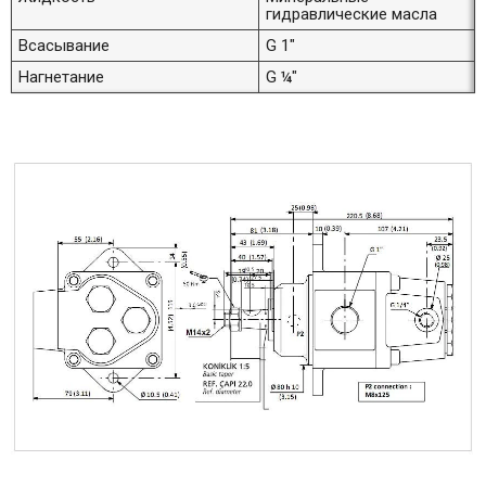
гидравлические масла
Всасывание
G 1"
Нагнетание
G ¼"