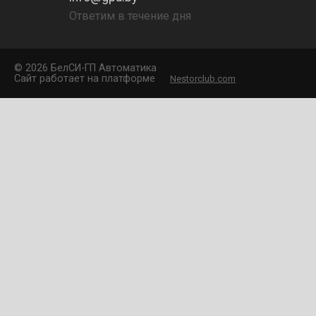
Ответим в течение дня
©
2026 БелCИ-ГП Автоматика
Сайт работает на платформе
Nestorclub.com