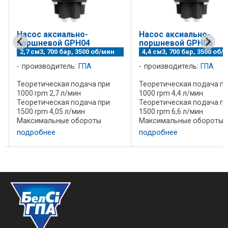
Насос аксиально-
Насос аксиально-
поршневой GPH04
поршневой GPH06
2,7 см3, 700 бар, 3500 об/мин
4,4 см3, 700 бар, 3500 об/
производитель:
ГПА
производитель:
ГПА
Теоретическая подача при
Теоретическая подача п
1000 rpm 2,7 л/мин
1000 rpm 4,4 л/мин
Теоретическая подача при
Теоретическая подача п
1500 rpm 4,05 л/мин
1500 rpm 6,6 л/мин
Максимальные обороты
Максимальные обороты
длительно 3000 rpm
длительно 3000 rpm
подробнее
подробнее
Максимальные обороты 3500
Максимальные обороты 
е
rpm Максимальныое давление
rpm Максимальныое дав
длительно 600 bar
длительно 600 bar
Максимальное давление
Максимальное давление
пиковое 700 bar Масса без ...
пиковое 700 bar Масса без 