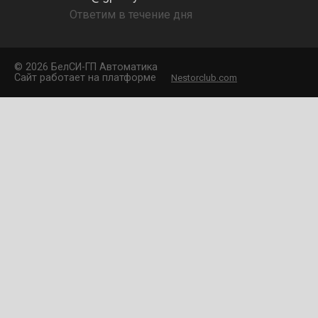
Ответим в течение дня
©
2026 БелCИ-ГП Автоматика
Сайт работает на платформе
Nestorclub.com