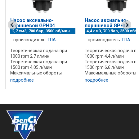
Насос аксиально-
Насос аксиально-
поршневой GPH04
поршневой GPH06
2,7 см3, 700 бар, 3500 об/мин
4,4 см3, 700 бар, 3500 об/
производитель:
ГПА
производитель:
ГПА
Теоретическая подача при
Теоретическая подача п
1000 rpm 2,7 л/мин
1000 rpm 4,4 л/мин
Теоретическая подача при
Теоретическая подача п
1500 rpm 4,05 л/мин
1500 rpm 6,6 л/мин
Максимальные обороты
Максимальные обороты
длительно 3000 rpm
длительно 3000 rpm
подробнее
подробнее
Максимальные обороты 3500
Максимальные обороты 
е
rpm Максимальныое давление
rpm Максимальныое дав
длительно 600 bar
длительно 600 bar
Максимальное давление
Максимальное давление
пиковое 700 bar Масса без ...
пиковое 700 bar Масса без 