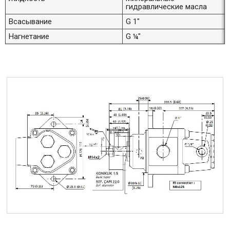
гидравлические масла
Всасывание
G 1"
Нагнетание
G ¼"