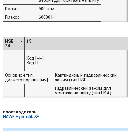
Версия для монтажа на плиту
Pмакс.:
500 атм
Fмакс.:
60000 Н
HSE
-
15
24
Ход [мм]
Ход H
Основной тип,
Картриджный гидравлический
диаметр поршня [мм]
зажим (тип HSE)
Гидравлический зажим для
монтажа на плиту (тип HSA)
производитель
HAWE Hydraulik SE