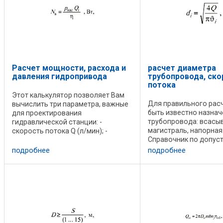
Расчет мощности, расхода и
расчет диаметра
давления гидропривода
трубопровода, ско
потока
Этот калькулятор позволяет Вам
Для правильного рас
вычислить три параметра, важные
быть известно назнач
для проектирования
трубопровода: всас
гидравлической станции: -
магистраль, напорная
скорость потока Q (л/мин); -
Справочник по допус
мощность N (кВт); - давление P
скорости жидкости в
(бар). Чтобы вычислить потребную
подробнее
подробнее
этих типов магистрал
мощность N (кВт) , Вы должны
ниже. Расчетная скор
ввести следующие ...
жидкости (м/с) должна