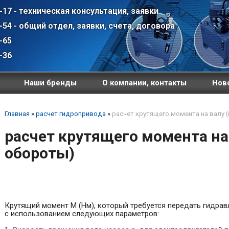
-17 - техническая консультация, заявки
-54 - общий отдел, заявки, счета, договора
-65
-36
Наши бренды
О компании, контакты
Ново
Главная
»
расчет гидропривода
»
расчет крутящего момента на валу 
расчет крутящего момента на
обороты)
Крутящий момент М (Нм), который требуется передать гидрав
с использованием следующих параметров: