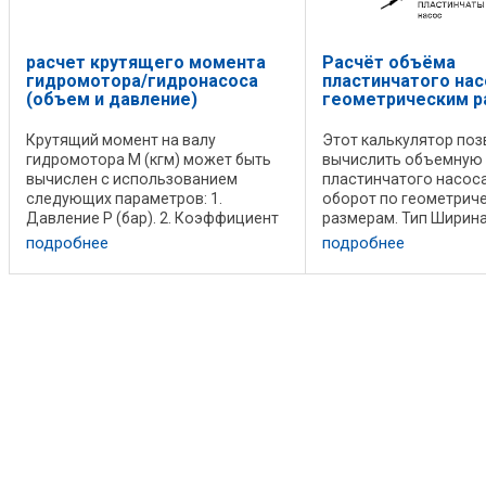
расчет крутящего момента
Расчёт объёма
гидромотора/гидронасоса
пластинчатого нас
(объем и давление)
геометрическим 
Крутящий момент на валу
Этот калькулятор поз
гидромотора М (кгм) может быть
вычислить объемную
вычислен с использованием
пластинчатого насоса
следующих параметров: 1.
оборот по геометрич
Давление P (бар). 2. Коэффициент
размерам. Тип Ширина 
объемных потерь, для
Диаметр ( D ), Длина ( L 
подробнее
подробнее
гидромоторов он находится в
диапазоне 0.85-0.95. 3. Объем
гидромотора Vg, задается в ...