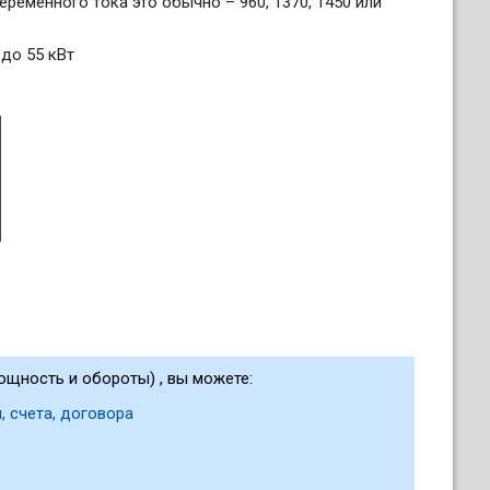
еременного тока это обычно – 960, 1370, 1450 или
 до 55 кВт
мощность и обороты) , вы можете:
, счета, договора