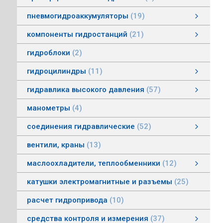
пневмогидроаккумуляторы
19
пневмогидроаккумуляторы мембранные
пневмогидроаккумуляторы балонные
пневмогидроаккумуляторы поршневые
зарядные устройства пневмогидроаккумуляторов
смотреть все
компоненты гидростанций
21
компоненты гидростанций
колокола насос-мотор гидростанций
муфты гидростанций
маслоуказатели гидростанций
баки гидростанций
смотреть все
гидроблоки
2
гидроцилиндры
11
гидроцилиндры одностороннего действия
гидравлические зажимы
гидроцилиндры двухстороннего действия
гидроцилиндры телескопические
гидравлика высокого давления
57
гидравлика высокого давления
Гидронасосы высокого давления
Мультипликаторы (усилители) давления
Управляющая и регулирующая аппаратура
Рукава, соединения
смотреть все
манометры
4
соединения гидравлические
52
соединения гидравлические
быстроразъемные гидравлические соединения
трубные соединения по DIN2353
специальные соединения
труба гидравлическая
фланцевые адаптеры
крепления гидравлических труб и шлангов
поворотные соединения
смотреть все
вентили, краны
13
маслоохладители, теплообменники
12
маслоохладители, теплообменники
воздушно-масляные теплообменники
водомасляные маслоохладители
смотреть все
катушки электромагнитные и разъемы
25
расчет гидропривода
10
средства контроля и измерения
37