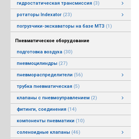
гидростатическая трансмиссия
3
гидростатическая трансмиссия
клапаны гидростатической трансмисии
тросовое управление
моторы гидростатической трансмиссии
смотреть все
ротаторы Indexator
23
ротаторы серии IR/SR
ротаторы серии GV/AV, G/H
гасители колебаний
погрузчики-экскаваторы на базе МТЗ
1
Пневматическое оборудование
подготовка воздуха
30
пневмоцилиндры
27
пневмораспределители
56
клапаны электропневматические
пневмораспределители серии V, А
пневмораспределители с пневмо и электроуправлением
пневмораспределители с ручным, ножным, механическим управлением
пневмораспределители трехлинейные сдвоенные
пневмораспределители Пневмоаппарат
трубка пневматическая
5
клапаны с пневмоуправлением
2
клапаны с пневмоуправлением
клапаны общего назначения
клапаны наклонные из нержавеющей стали
смотреть все
фитинги, соединения
14
компоненты пневматики
10
соленоидные клапаны
46
клапаны пылеудаления
газовые клапаны
клапаны специального назначения
дренажные клапаны
общепромышленные клапаны