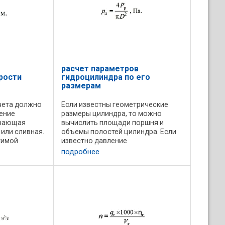
расчет параметров
рости
гидроцилиндра по его
размерам
чета должно
Если известны геометрические
ение
размеры цилиндра, то можно
ывающая
вычислить площади поршня и
 или сливная.
объемы полостей цилиндра. Если
тимой
известно давление
 пределах
гидравлической системы, то
подробнее
ей приведен
дополнительно можно вычислить
ость
усилие при выдвижении и
 ...
втягивании штока. Мощность и ...