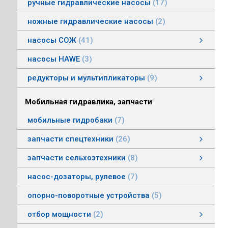
ручные гидравлические насосы
17
ножные гидравлические насосы
2
насосы СОЖ
41
Насосы центробежные погружные СОЖ
Насосы винтовые для СОЖ
Насосы центробежные СОЖ
насосы HAWE
3
редукторы и мультипликаторы
9
редукторы и мультипликаторы
мультипликаторы шестеренных шасосов
редукторы для гидромоторов
муфты, суппорты
смотреть все
Мобильная гидравлика, запчасти
мобильные гидробаки
7
запчасти спецтехники
26
насосы комбайнов
запчасти погрузчика БМЕ-1560, БМЕ-1565
насосы CLAAS
насосы Massey Ferguson
насосы комунальной техники
фронтальные погрузчики МТЗ
насосы Deutz
насосы Mersedes
насосы на ВОМ тракторов МТЗ
насосы BOBCAT
насосы вилочных погрузчиков
насосы John Deere
насосы Case
запчасти сельхозтехники
8
запчасти сельхозтехники
запчасти ИСРК-12
запчасти ППС 20-60
запчасти льнотеребилки
смотреть все
насос-дозаторы, рулевое
7
опорно-поворотные устройства
5
отбор мощности
2
Валы отбора мощности
Коробки отбора мощности