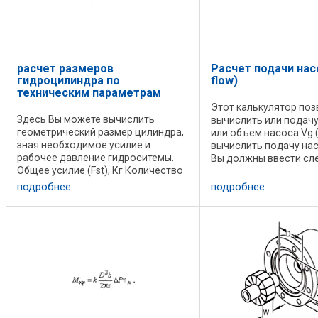
расчет размеров
Расчет подачи нас
гидроцилиндра по
flow)
техническим параметрам
Этот калькулятор поз
Здесь Вы можете вычислить
вычислить или подачу
геометрический размер цилиндра,
или объем насоса Vg 
зная необходимое усилие и
вычислить подачу насо
рабочее давление гидроситемы.
Вы должны ввести с
Общее усилие (Fst), Кг Количество
данные: 1. Скорость 
цилиндров Давление ( P ), бар
насоса n, для электр
подробнее
подробнее
Диаметр поршня цилиндра ( fi ), мм
переменного тока это .
Длина хода ( L ), мм Время ...