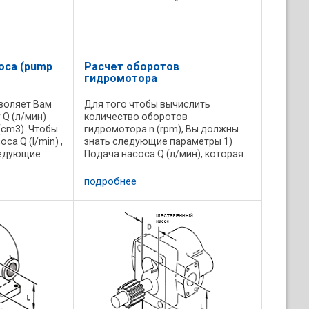
оса (pump
Расчет оборотов
гидромотора
воляет Вам
Для того чтобы вычислить
 Q (л/мин)
количество оборотов
(cm3). Чтобы
гидромотора n (rpm), Вы должны
са Q (l/min) ,
знать следующие параметры 1)
ледующие
Подача насоса Q (л/мин), которая
вращения вала
подается к гидромотору 2)
одвигателей
коэффициент объемных потерь
подробнее
..
(КПД) , для гидромоторов он
находится в диапазоне ...