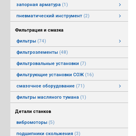
запорная арматура
1
затворы дисковые
пневматический инструмент
2
пневматический инструмент
Пневматические гайковерты
Пневматические молотки
смотреть все
Фильтрация и смазка
фильтры
74
фильтры напорные
линейные фильтры среднего давления
фильтры воздушные (сапуны)
фильтры магнитные
фильтры щелевые
Индикаторы засоренности фильтров
фильтры заливные
фильтры моторные
фильтры всасывающие
фильтры сливные
фильтры линейные низкого давления
фильтроэлементы
48
фильтровальные установки
7
фильтрующие установки СОЖ
16
смазочное оборудование
71
смазочное оборудование
дозирующие устройства
станции смазки
насосы смазочные
соединения, переходники, трубка
масленки постоянного уровня
системы смазки
контрольно-регулирующая аппаратура
насосы густой смазки
смотреть все
фильтры масляного тумана
1
Детали станков
вибромоторы
5
подшипники скольжения
3