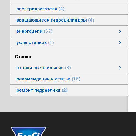
электродвигатели
4
вращающиеся гидроцилиндры
4
энергоцепи
63
энергоцепи стальные тип HS
энергоцепи тип HSPNC
энергоцепи тип Racer
энергоцепи стальные тип HSS
энергоцепи тип HSSP
энергоцепи тип RoboFlex
энергоцепи тип HSP
энергоцепи тип HSС
узлы станков
1
Автоматические головки
Станки
станки сверлильные
3
станки вертикально-сверлильные
рекомендации и статьи
16
ремонт гидравлики
2