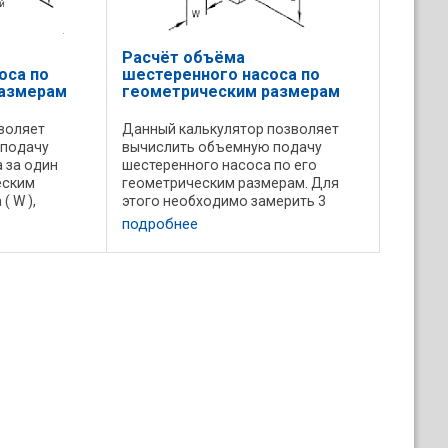
Расчёт объёма
оса по
шестеренного насоса по
размерам
геометрическим размерам
воляет
Данный калькулятор позволяет
 подачу
вычислить объемную подачу
 за один
шестеренного насоса по его
еским
геометрическим размерам. Для
( W ),
этого необходимо замерить 3
) ...
размера в сантиметрах, в
подробнее
результате вычисления получается
подача насоса с см3 за один
оборот. Можно измерять в ...