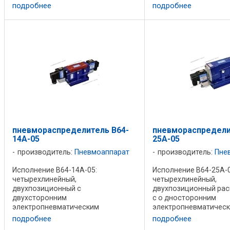
263-3, 5Р-6-263-3, 5Р-10-263-3,
(исходное) положение
подробнее
подробнее
5Р-16-263-3 - пятилинейные ...
позиции цилиндричес
золотника все линии ..
пневмораспределитель В64-
пневмораспредели
14А-05
25А-05
производитель:
Пневмоаппарат
производитель:
Пне
Исполнение В64-14А-05:
Исполнение В64-25А-0
четырехлинейный,
четырехлинейный,
двухпозиционный с
двухпозиционный рас
двухсторонним
с о дносторонним
электропневматическим
электропневматичес
управлением и с ручным
управлением с ручны
подробнее
подробнее
дублированием. Конструкция
дублированием и пне