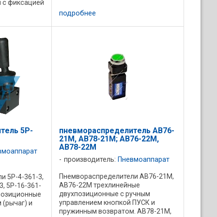
и с фиксацией
ниях. 3Р-4-
подробнее
0-263-3 ,
..
тель 5Р-
пневмораспределитель АВ76-
21М, АВ78-21М; АВ76-22М,
АВ78-22М
вмоаппарат
производитель:
Пневмоаппарат
Пнемвораспределители АВ76-21М,
 5Р-4-361-3,
АВ76-22М трехлинейные
3, 5Р-16-361-
двухпозиционные с ручным
хпозиционные
управлением кнопкой ПУСК и
 (рычаг) и
пружинным возвратом. АВ78-21М,
 в среднее