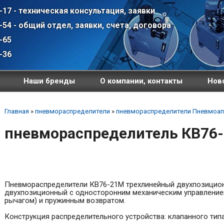
-17 - техническая консультация, заявки
-54 - общий отдел, заявки, счета, договора
-65
-36
Наши бренды
О компании, контакты
Ново
Главная
»
пневмораспределители
»
пневмораспределители Пневмоап
пневмораспределитель КВ76-
Пневмораспределители КВ76-21М трехлинейный двухпозицио
двухпозиционный с односторонним механическим управлени
рычагом) и пружинным возвратом.
Конструкция распределительного устройства: клапанного типа