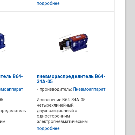
АВ78-22М представляют собой
. В средней
подробнее
преобразованные АВ76-21М, АВ76-
кого
22М (заглушение атмосферного
.
канала); используются в ...
тель В64-
пневмораспределитель В64-
34А-05
вмоаппарат
производитель:
Пневмоаппарат
5:
Исполнение В64-34А-05:
четырехлинейный,
пределитель
двухпозиционный с
односторонним
ким
электропневматическим
м
управлением с ручным
подробнее
вматическим
дублированием и пружинным