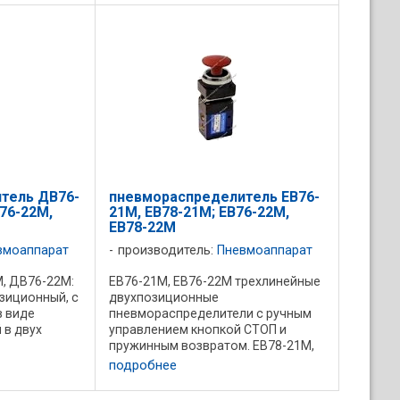
е положение.
возвратом в исходное положение.
елительного
Конструкция распределительного
.
устройства: плоский притёртый
золотник. ...
тель ДВ76-
пневмораспределитель ЕВ76-
76-22М,
21М, ЕВ78-21М; ЕВ76-22М,
ЕВ78-22М
вмоаппарат
производитель:
Пневмоаппарат
, ДВ76-22М:
ЕВ76-21М, ЕВ76-22М трехлинейные
зиционный, с
двухпозиционные
в виде
пневмораспределители с ручным
 в двух
управлением кнопкой СТОП и
пружинным возвратом. ЕВ78-21М,
ли ДВ78-21М,
ЕВ78-22М - двухлинейные
подробнее
йные
двухпозиционные. Тип
чное
присоединения: резьбовое, с