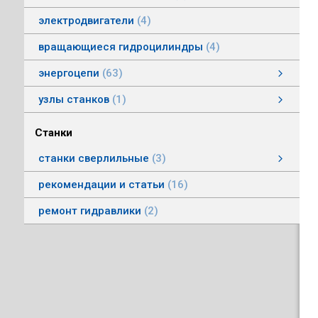
электродвигатели
4
вращающиеся гидроцилиндры
4
энергоцепи
63
энергоцепи стальные тип HS
энергоцепи тип HSPNC
энергоцепи тип Racer
энергоцепи стальные тип HSS
энергоцепи тип HSSP
энергоцепи тип RoboFlex
энергоцепи тип HSP
энергоцепи тип HSС
узлы станков
1
Автоматические головки
Станки
станки сверлильные
3
станки вертикально-сверлильные
рекомендации и статьи
16
ремонт гидравлики
2