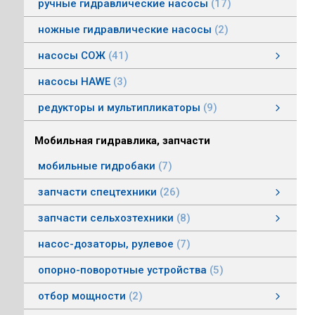
ручные гидравлические насосы
17
ножные гидравлические насосы
2
насосы СОЖ
41
Насосы центробежные погружные СОЖ
Насосы винтовые для СОЖ
Насосы центробежные СОЖ
насосы HAWE
3
редукторы и мультипликаторы
9
редукторы и мультипликаторы
мультипликаторы шестеренных шасосов
редукторы для гидромоторов
муфты, суппорты
смотреть все
Мобильная гидравлика, запчасти
мобильные гидробаки
7
запчасти спецтехники
26
насосы комбайнов
запчасти погрузчика БМЕ-1560, БМЕ-1565
насосы CLAAS
насосы Massey Ferguson
насосы комунальной техники
фронтальные погрузчики МТЗ
насосы Deutz
насосы Mersedes
насосы на ВОМ тракторов МТЗ
насосы BOBCAT
насосы вилочных погрузчиков
насосы John Deere
насосы Case
запчасти сельхозтехники
8
запчасти сельхозтехники
запчасти ИСРК-12
запчасти ППС 20-60
запчасти льнотеребилки
смотреть все
насос-дозаторы, рулевое
7
опорно-поворотные устройства
5
отбор мощности
2
Валы отбора мощности
Коробки отбора мощности