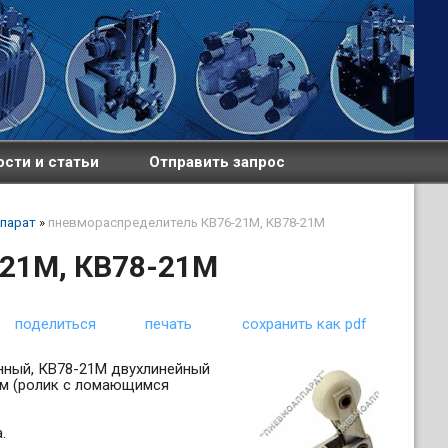
сти и статьи
Отправить запрос
парат
»
пневмораспределитель КВ76-21М, КВ78-21М
21М, КВ78-21М
поделиться
печать
сохранить как pdf
нный, КВ78-21М двухлинейный
ем (ролик с ломающимся
.