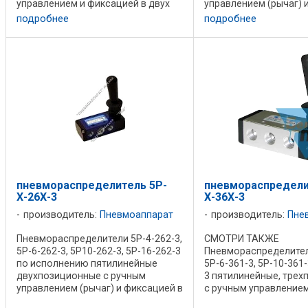
управлением и фиксацией в двух
управлением (рычаг) 
крайних положениях (кнопка
в двух крайних положе
подробнее
подробнее
красного или черного цвета). 3Р-4-
263-3, 3Р-6-263-3, 3Р-1
253-3, 3Р-6-253-3, 3Р10-253-3,
3Р-16-263-3 являются .
3Р-16-253-3 - ...
пневмораспределитель 5Р-
пневмораспредели
Х-26Х-3
Х-36Х-3
производитель:
Пневмоаппарат
производитель:
Пне
Пневмораспределители 5Р-4-262-3,
СМОТРИ ТАКЖЕ
5Р-6-262-3, 5Р10-262-3, 5Р-16-262-3
Пневмораспределители
по исполнению пятилинейные
5Р-6-361-3, 5Р-10-361-
двухпозиционные с ручным
3 пятилинейные, тре
управлением (рычаг) и фиксацией в
с ручным управлением
двух крайних положениях. 5Р-4-
пружинным возвратом