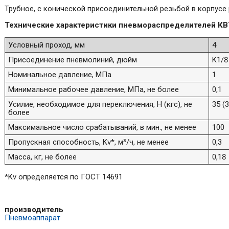
Трубное, с конической присоединительной резьбой в корпусе
Технические характеристики пневмораспределителей КВ
Условный проход, мм
4
Присоединение пневмолиний, дюйм
K1/8
Номинальное давление, МПа
1
Минимальное рабочее давление, МПа, не более
0,1
Усилие, необходимое для переключения, H (кгс), не
35 (3
более
Максимальное число срабатываний, в мин., не менее
100
Пропускная способность, Kv*, м³/ч, не менее
0,3
Масса, кг, не более
0,18
*Kv определяется по ГОСТ 14691
производитель
Пневмоаппарат