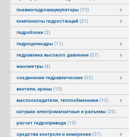
пневмогидроаккумуляторы
19
пневмогидроаккумуляторы мембранные
пневмогидроаккумуляторы балонные
пневмогидроаккумуляторы поршневые
зарядные устройства пневмогидроаккумуляторов
смотреть все
компоненты гидростанций
21
компоненты гидростанций
колокола насос-мотор гидростанций
муфты гидростанций
маслоуказатели гидростанций
баки гидростанций
смотреть все
гидроблоки
2
гидроцилиндры
11
гидроцилиндры одностороннего действия
гидравлические зажимы
гидроцилиндры двухстороннего действия
гидроцилиндры телескопические
гидравлика высокого давления
57
гидравлика высокого давления
Гидронасосы высокого давления
Мультипликаторы (усилители) давления
Управляющая и регулирующая аппаратура
Рукава, соединения
смотреть все
манометры
4
соединения гидравлические
52
соединения гидравлические
быстроразъемные гидравлические соединения
трубные соединения по DIN2353
специальные соединения
труба гидравлическая
фланцевые адаптеры
крепления гидравлических труб и шлангов
поворотные соединения
смотреть все
вентили, краны
13
маслоохладители, теплообменники
12
маслоохладители, теплообменники
воздушно-масляные теплообменники
водомасляные маслоохладители
смотреть все
катушки электромагнитные и разъемы
25
расчет гидропривода
10
средства контроля и измерения
37