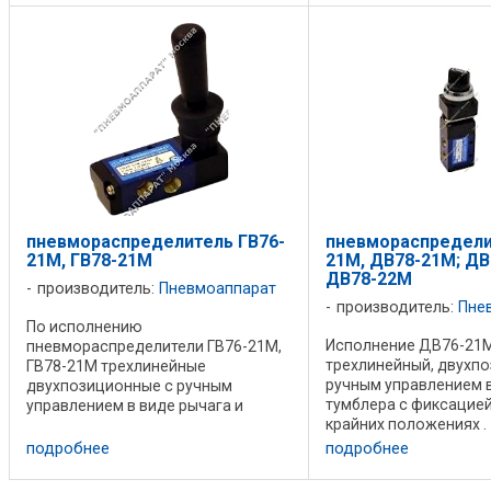
распределительного устройства:
возвратом в исходно
плоский притёртый золотник.
Конструкция распред
Технические характеристики ...
устройства: плоский ..
пневмораспределитель ГВ76-
пневмораспредели
21М, ГВ78-21М
21М, ДВ78-21М; ДВ
ДВ78-22М
производитель:
Пневмоаппарат
производитель:
Пне
По исполнению
Исполнение ДВ76-21М
пневмораспределители ГВ76-21М,
трехлинейный, двухпо
ГВ78-21М трехлинейные
ручным управлением 
двухпозиционные с ручным
тумблера с фиксацией
управлением в виде рычага и
крайних положениях .
пружинным возвратом.
Пневмораспределите
Присоединение резьбовое, с
подробнее
подробнее
ДВ78-22М двухлинен
трубной присоединительной
двухпозиционные, ру
резьбой в корпусе. Конструкция