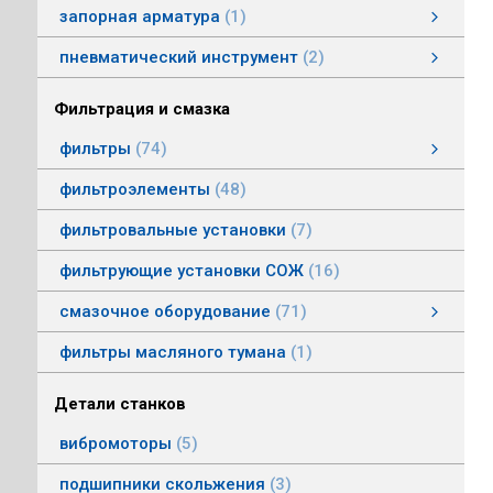
запорная арматура
1
затворы дисковые
пневматический инструмент
2
пневматический инструмент
Пневматические гайковерты
Пневматические молотки
смотреть все
Фильтрация и смазка
фильтры
74
фильтры напорные
линейные фильтры среднего давления
фильтры воздушные (сапуны)
фильтры магнитные
фильтры щелевые
Индикаторы засоренности фильтров
фильтры заливные
фильтры моторные
фильтры всасывающие
фильтры сливные
фильтры линейные низкого давления
фильтроэлементы
48
фильтровальные установки
7
фильтрующие установки СОЖ
16
смазочное оборудование
71
смазочное оборудование
дозирующие устройства
станции смазки
насосы смазочные
соединения, переходники, трубка
масленки постоянного уровня
системы смазки
контрольно-регулирующая аппаратура
насосы густой смазки
смотреть все
фильтры масляного тумана
1
Детали станков
вибромоторы
5
подшипники скольжения
3