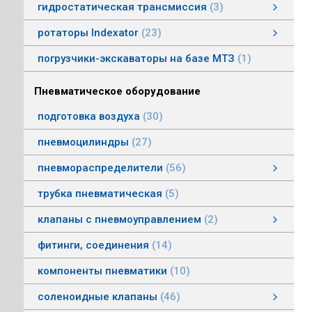
гидростатическая трансмиссия
3
гидростатическая трансмиссия
клапаны гидростатической трансмисии
тросовое управление
моторы гидростатической трансмиссии
смотреть все
ротаторы Indexator
23
ротаторы серии IR/SR
ротаторы серии GV/AV, G/H
гасители колебаний
погрузчики-экскаваторы на базе МТЗ
1
Пневматическое оборудование
подготовка воздуха
30
пневмоцилиндры
27
пневмораспределители
56
клапаны электропневматические
пневмораспределители серии V, А
пневмораспределители с пневмо и электроуправлением
пневмораспределители с ручным, ножным, механическим управлением
пневмораспределители трехлинейные сдвоенные
пневмораспределители Пневмоаппарат
трубка пневматическая
5
клапаны с пневмоуправлением
2
клапаны с пневмоуправлением
клапаны общего назначения
клапаны наклонные из нержавеющей стали
смотреть все
фитинги, соединения
14
компоненты пневматики
10
соленоидные клапаны
46
клапаны пылеудаления
газовые клапаны
клапаны специального назначения
дренажные клапаны
общепромышленные клапаны