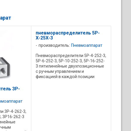
арат
пневмораспределитель 5Р-
Х-25Х-3
производитель:
Пневмоаппарат
Пневмораспределители 5Р-4-252-3,
5Р-6-252-3, 5Р-10-252-3, 5Р-16-252-
3 пятилинейные двухпозиционные
с ручным управлением и
фиксацией в каждой позиции
(кнопка красного или черного
цвета). 5Р-4-253-3, 5Р-6-253-3,
тель 3Р-
5Р-10-253-3, 5Р-16-253-3
представляют ...
вмоаппарат
 3Р-4-262-3,
3, 3Р16-262-3
инейные
учным