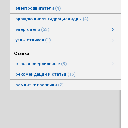
электродвигатели
4
вращающиеся гидроцилиндры
4
энергоцепи
63
энергоцепи стальные тип HS
энергоцепи тип HSPNC
энергоцепи тип Racer
энергоцепи стальные тип HSS
энергоцепи тип HSSP
энергоцепи тип RoboFlex
энергоцепи тип HSP
энергоцепи тип HSС
узлы станков
1
Автоматические головки
Станки
станки сверлильные
3
станки вертикально-сверлильные
рекомендации и статьи
16
ремонт гидравлики
2