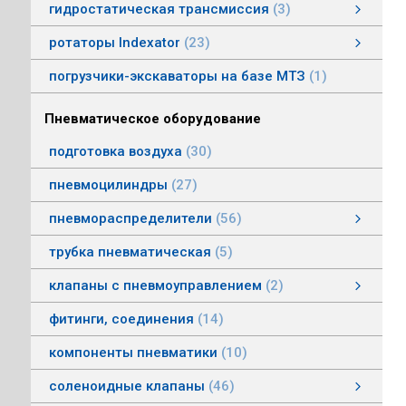
гидростатическая трансмиссия
3
гидростатическая трансмиссия
клапаны гидростатической трансмисии
тросовое управление
моторы гидростатической трансмиссии
смотреть все
ротаторы Indexator
23
ротаторы серии IR/SR
ротаторы серии GV/AV, G/H
гасители колебаний
погрузчики-экскаваторы на базе МТЗ
1
Пневматическое оборудование
подготовка воздуха
30
пневмоцилиндры
27
пневмораспределители
56
клапаны электропневматические
пневмораспределители серии V, А
пневмораспределители с пневмо и электроуправлением
пневмораспределители с ручным, ножным, механическим управлением
пневмораспределители трехлинейные сдвоенные
пневмораспределители Пневмоаппарат
трубка пневматическая
5
клапаны с пневмоуправлением
2
клапаны с пневмоуправлением
клапаны общего назначения
клапаны наклонные из нержавеющей стали
смотреть все
фитинги, соединения
14
компоненты пневматики
10
соленоидные клапаны
46
клапаны пылеудаления
газовые клапаны
клапаны специального назначения
дренажные клапаны
общепромышленные клапаны