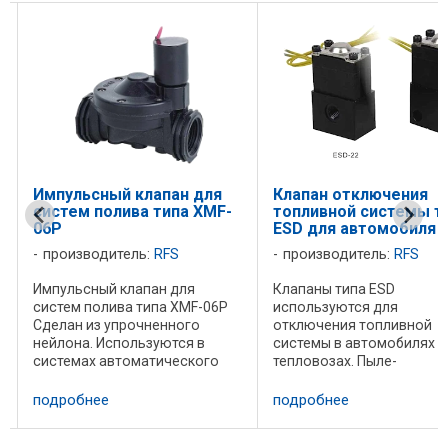
Импульсный клапан для
Клапан отключения
систем полива типа XMF-
топливной системы т
06P
ESD для автомобиля
производитель:
RFS
производитель:
RFS
Импульсный клапан для
Клапаны типа ESD
систем полива типа XMF-06P
используются для
Сделан из упрочненного
отключения топливной
нейлона. Используются в
системы в автомобилях и
системах автоматического
тепловозах. Пыле-
полива небольших площадей,
виброзащищенный,
а также для слабых кислот.
длительная и надежная
подробнее
подробнее
КОД Резьба Давление, бар
работа. Стойкий к темпер
ь
Рабочая темп. напряжение
и воздействию внешней