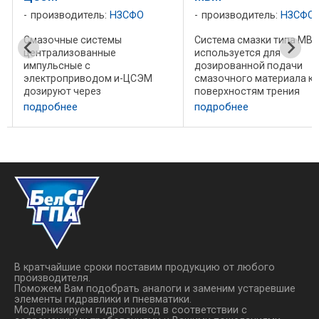
производитель:
НЗСФО
производитель:
НЗСФО
Смазочные системы
Система смазки типа МВ
централизованные
используется для
импульсные с
дозированной подачи
и
электроприводом и-ЦСЭМ
смазочного материала к
дозируют через
поверхностям трения
определенные временные
цилиндров
подробнее
подробнее
интервалы подачу жидкого
газомотокомпрессоров.
смазочного материала к
Максимальное
поверхностям трения
противодавление в точка
технологического
подвода смазочного
оборудования, а также других
материала 18 МПа (180 кг
машин и механизмов. Смазка ...
см2). Качество использу
...
В кратчайшие сроки поставим продукцию от любого
производителя.
Поможем Вам подобрать аналоги и заменим устаревшие
элементы гидравлики и пневматики.
Модернизируем гидропривод в соответствии с