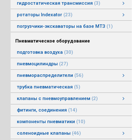
гидростатическая трансмиссия
3
гидростатическая трансмиссия
клапаны гидростатической трансмисии
тросовое управление
моторы гидростатической трансмиссии
смотреть все
ротаторы Indexator
23
ротаторы серии IR/SR
ротаторы серии GV/AV, G/H
гасители колебаний
погрузчики-экскаваторы на базе МТЗ
1
Пневматическое оборудование
подготовка воздуха
30
пневмоцилиндры
27
пневмораспределители
56
клапаны электропневматические
пневмораспределители серии V, А
пневмораспределители с пневмо и электроуправлением
пневмораспределители с ручным, ножным, механическим управлением
пневмораспределители трехлинейные сдвоенные
пневмораспределители Пневмоаппарат
трубка пневматическая
5
клапаны с пневмоуправлением
2
клапаны с пневмоуправлением
клапаны общего назначения
клапаны наклонные из нержавеющей стали
смотреть все
фитинги, соединения
14
компоненты пневматики
10
соленоидные клапаны
46
клапаны пылеудаления
газовые клапаны
клапаны специального назначения
дренажные клапаны
общепромышленные клапаны