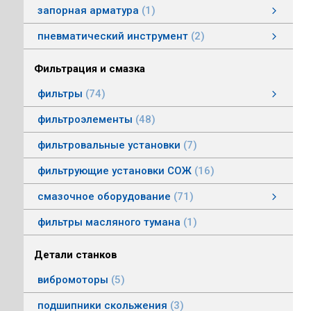
запорная арматура
1
затворы дисковые
пневматический инструмент
2
пневматический инструмент
Пневматические гайковерты
Пневматические молотки
смотреть все
Фильтрация и смазка
фильтры
74
фильтры напорные
линейные фильтры среднего давления
фильтры воздушные (сапуны)
фильтры магнитные
фильтры щелевые
Индикаторы засоренности фильтров
фильтры заливные
фильтры моторные
фильтры всасывающие
фильтры сливные
фильтры линейные низкого давления
фильтроэлементы
48
фильтровальные установки
7
фильтрующие установки СОЖ
16
смазочное оборудование
71
смазочное оборудование
дозирующие устройства
станции смазки
насосы смазочные
соединения, переходники, трубка
масленки постоянного уровня
системы смазки
контрольно-регулирующая аппаратура
насосы густой смазки
смотреть все
фильтры масляного тумана
1
Детали станков
вибромоторы
5
подшипники скольжения
3