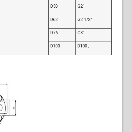
D50
G2"
D62
G2 1/2"
D76
G3"
D100
D100 ,