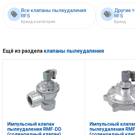
Все клапаны пылеудаления
Другие 
RFS
RFS
Бренд и категория
Бренд
Ещё из раздела
клапаны пылеудаления
Импульсный клапан
Импульсный клапа
пылеудаления RMF-DD
пылеудаления RMF
(соленоидный клапан)
(соленоидный клап