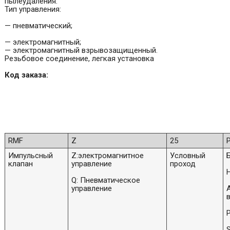
пылеудаления.
Тип управления:
— пневматический;
— электромагнитный;
— электромагнитный взрывозащищенный.
Резьбовое соединение, легкая установка
Код заказа:
RMF
Z
25
Импульсный
Z:электромагнитное
Условный
клапан
управление
проход
Q: Пневматическое
управление