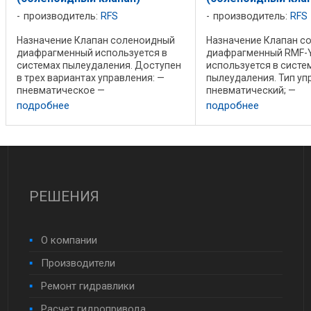
производитель:
RFS
производитель:
RFS
Назначение Клапан соленоидный
Назначение Клапан с
диафрагменный используется в
диафрагменный RMF-
системах пылеудаления. Доступен
используется в систе
в трех вариантах управления: —
пылеудаления. Тип уп
пневматическое —
пневматический; —
электромагнитное; —
электромагнитный; —
подробнее
подробнее
электромагнитное
электромагнитный
взрывозащищенное. Тип
взрывозащищенный. М
присоединения к трубопроводу -
воздуха. Код заказа: R
вставная труба Очень ...
Импульсный клапан ...
РЕШЕНИЯ
О компании
Производители
Ремонт гидравлики
Расчет гидропривода