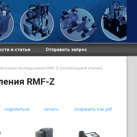
сти и статьи
Отправить запрос
й клапан пылеудаления RMF-Z (соленоидный клапан)
ления RMF-Z
поделиться
печать
сохранить как pdf
х