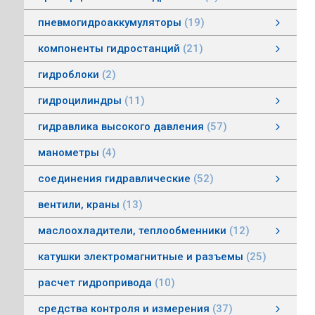
пневмогидроаккумуляторы
19
пневмогидроаккумуляторы мембранные
пневмогидроаккумуляторы балонные
пневмогидроаккумуляторы поршневые
зарядные устройства пневмогидроаккумуляторов
смотреть все
компоненты гидростанций
21
компоненты гидростанций
колокола насос-мотор гидростанций
муфты гидростанций
маслоуказатели гидростанций
баки гидростанций
смотреть все
гидроблоки
2
гидроцилиндры
11
гидроцилиндры одностороннего действия
гидравлические зажимы
гидроцилиндры двухстороннего действия
гидроцилиндры телескопические
гидравлика высокого давления
57
гидравлика высокого давления
Гидронасосы высокого давления
Мультипликаторы (усилители) давления
Управляющая и регулирующая аппаратура
Рукава, соединения
смотреть все
манометры
4
соединения гидравлические
52
соединения гидравлические
быстроразъемные гидравлические соединения
трубные соединения по DIN2353
специальные соединения
труба гидравлическая
фланцевые адаптеры
крепления гидравлических труб и шлангов
поворотные соединения
смотреть все
вентили, краны
13
маслоохладители, теплообменники
12
маслоохладители, теплообменники
воздушно-масляные теплообменники
водомасляные маслоохладители
смотреть все
катушки электромагнитные и разъемы
25
расчет гидропривода
10
средства контроля и измерения
37