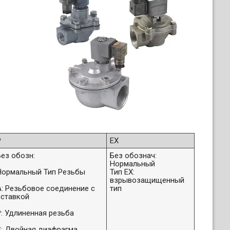
P
EX
Без обозн:
Без обознач:
Нормальный
Нормальный Тип Резьбы
Тип EX:
взрывозащищенный
A: Резьбовое соединение с
тип
вставкой
P: Удлиненная резьба
S: Двойная диафрагма