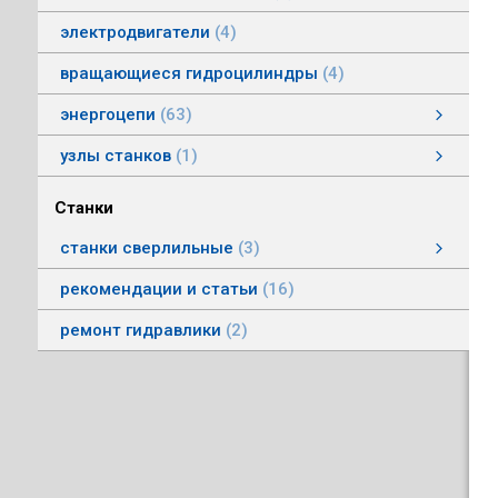
электродвигатели
4
вращающиеся гидроцилиндры
4
энергоцепи
63
энергоцепи стальные тип HS
энергоцепи тип HSPNC
энергоцепи тип Racer
энергоцепи стальные тип HSS
энергоцепи тип HSSP
энергоцепи тип RoboFlex
энергоцепи тип HSP
энергоцепи тип HSС
узлы станков
1
Автоматические головки
Станки
станки сверлильные
3
станки вертикально-сверлильные
рекомендации и статьи
16
ремонт гидравлики
2