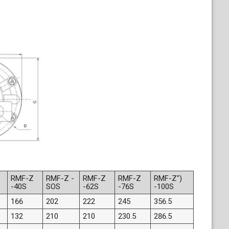
RMF-Z
RMF-Z -
RMF-Z
RMF-Z
RMF-Z")
-40S
SOS
-62S
-76S
-100S
166
202
222
245
356.5
132
210
210
230.5
286.5