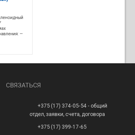
оленоидный
Y
мах
равления: —
алые утечки
MF Y 50 S EX
СВЯЗАТЬСЯ
+375 (17) 374-05-54 - общий
отдел, заявки, счета, договора
+375 (17) 399-17-65