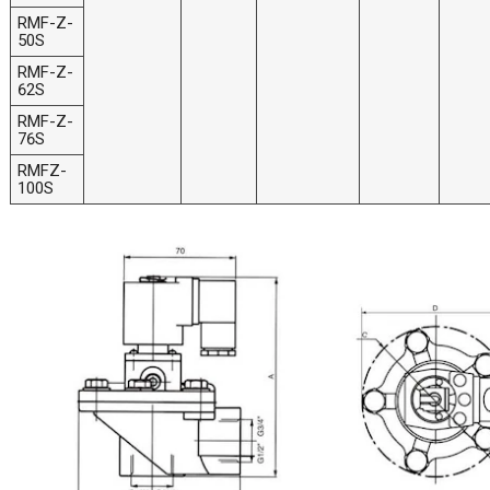
RMF-Z-
50S
RMF-Z-
62S
RMF-Z-
76S
RMFZ-
100S