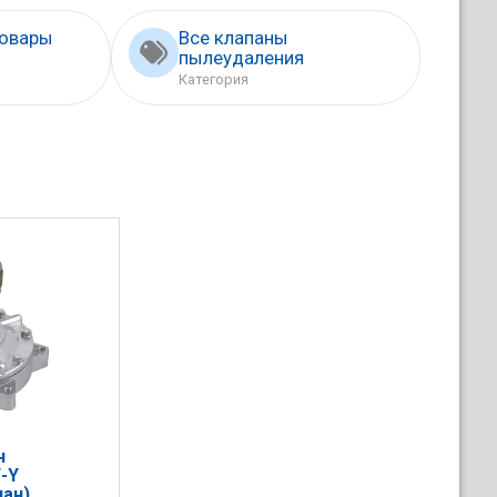
товары
Все клапаны
пылеудаления
Категория
н
-Y
ан)