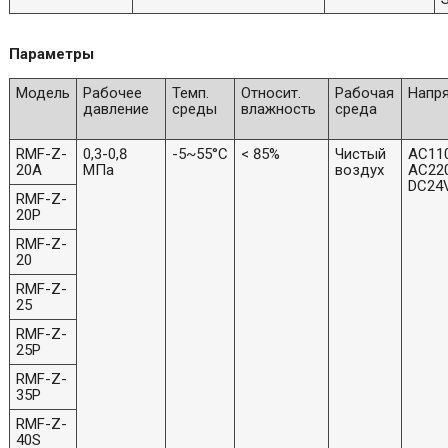
Параметры
Модель
Рабочее
Темп.
Относит.
Рабочая
Напр
давление
среды
влажность
среда
RMF-Z-
0,3-0,8
-5~55°C
< 85%
Чистый
AC11
20A
МПа
воздух
AC22
DC24
RMF-Z-
20P
RMF-Z-
20
RMF-Z-
25
RMF-Z-
25P
RMF-Z-
35P
RMF-Z-
40S