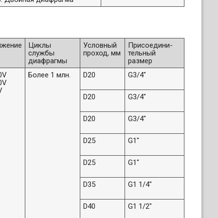
яжение
Циклы
Условный
Присоедини-
службы
проход, мм
тельный
диафрагмы
размер
0V
Более 1 млн.
D20
G3/4"
0V
V
D20
G3/4"
D20
G3/4"
D25
G1"
D25
G1"
D35
G1 1/4"
D40
G1 1/2"