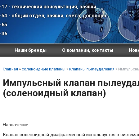
-17 - техническая консультация, заявки
-54 - общий отдел, заявки, счета, договора
-65
-36
Наши бренды
О компании, контакты
Ново
Главная
»
соленоидные клапаны
»
клапаны пылеудаления
»
Импульсны
Импульсный клапан пылеуда
(соленоидный клапан)
Назначение
Клапан соленоидный диафрагменный используется в система