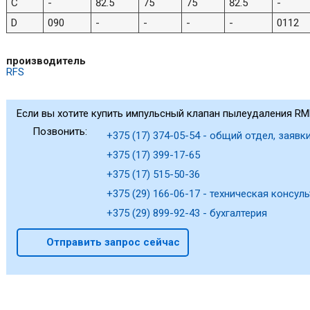
C
-
82.5
75
75
82.5
-
D
090
-
-
-
-
0112
производитель
RFS
Если вы хотите купить импульсный клапан пылеудаления RM
Позвонить:
+375 (17) 374-05-54 - общий отдел, заявки
+375 (17) 399-17-65
+375 (17) 515-50-36
+375 (29) 166-06-17 - техническая консуль
+375 (29) 899-92-43 - бухгалтерия
Отправить запрос сейчас