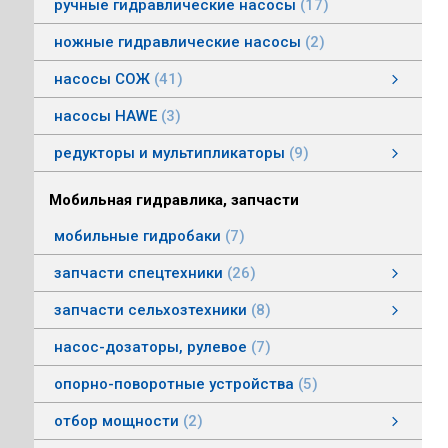
ручные гидравлические насосы
17
ножные гидравлические насосы
2
насосы СОЖ
41
Насосы центробежные погружные СОЖ
Насосы винтовые для СОЖ
Насосы центробежные СОЖ
насосы HAWE
3
редукторы и мультипликаторы
9
редукторы и мультипликаторы
мультипликаторы шестеренных шасосов
редукторы для гидромоторов
муфты, суппорты
смотреть все
Мобильная гидравлика, запчасти
мобильные гидробаки
7
запчасти спецтехники
26
насосы комбайнов
запчасти погрузчика БМЕ-1560, БМЕ-1565
насосы CLAAS
насосы Massey Ferguson
насосы комунальной техники
фронтальные погрузчики МТЗ
насосы Deutz
насосы Mersedes
насосы на ВОМ тракторов МТЗ
насосы BOBCAT
насосы вилочных погрузчиков
насосы John Deere
насосы Case
запчасти сельхозтехники
8
запчасти сельхозтехники
запчасти ИСРК-12
запчасти ППС 20-60
запчасти льнотеребилки
смотреть все
насос-дозаторы, рулевое
7
опорно-поворотные устройства
5
отбор мощности
2
Валы отбора мощности
Коробки отбора мощности