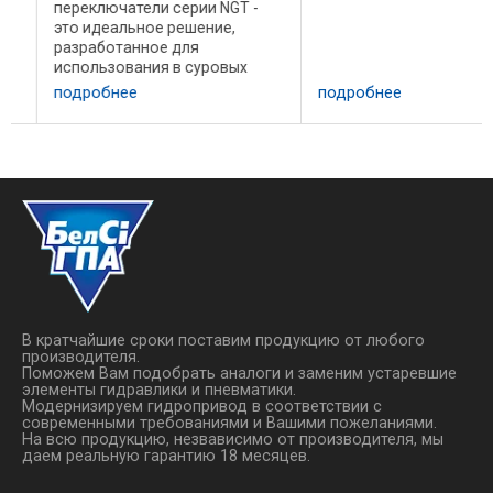
переключатели серии NGT -
до 120°С. Продукция
это идеальное решение,
представляет собой
разработанное для
стандартный одноконтак
использования в суровых
вариант ...
промышленных условиях. Они
подробнее
подробнее
отличаются долговременной
стабильностью и
устойчивостью к перегрузкам.
Обеспечивается высокая
линейность, ...
В кратчайшие сроки поставим продукцию от любого
производителя.
Поможем Вам подобрать аналоги и заменим устаревшие
элементы гидравлики и пневматики.
Модернизируем гидропривод в соответствии с
современными требованиями и Вашими пожеланиями.
На всю продукцию, незвависимо от производителя, мы
даем реальную гарантию 18 месяцев.