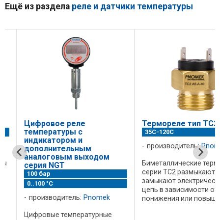
Ещё из раздела
реле и датчики температуры
Цифровое реле
Термореле тип ТС2
температуры с
35C-120С
индикатором и
производитель:
Pnomek
дополнительным
аналоговым выходом
Биметаллические термос
серия NGT
серии TC2 размыкают ил
100 бар
замыкают электрическу
0..100 °C
цепь в зависимости от
производитель:
Pnomek
понижения или повышен
температуры. Фиксирова
Цифровые температурные
значения температуры от