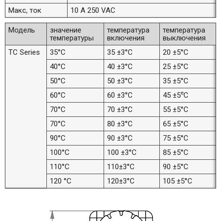
Макс, ток
10 А 250 VAC
Модель
значение
температура
температура
температуры
включения
выключения
TC Series
35°C
35 ±3°C
20 ±5°C
40°C
40 ±3°C
25 ±5°C
50°C
50 ±3°C
35 ±5°C
e
60°C
60 ±3°C
45 ±5
C
70°C
70 ±3°C
55 ±5°C
70°C
80 ±3°C
65 ±5°C
90°C
90 ±3°C
75 ±5°C
100°C
100 ±3°C
85 ±5°C
110°C
110±3°C
90 ±5°C
120 °C
120±3°C
105 ±5°C