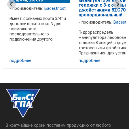
манипулятора лесово
80 л/мин, 250 бар
тележки с 3-х осевы
производитель:
Badestnost
джойстиками 8ZC70
пропорциональный
Имеет 2 сливных порта 3/4" и
производитель:
Badestn
дополнительно порт N для
к
возможности
Гидрораспредель
последовательного
манипулятора лесовозно
подключения другого
тележки 8 секций с двумя
распределителя.
трехосевыми джойстикам
Присоединительные
Предназначен для устан
отверстия внутренние резьбы
на лесовозные тележки с
Температура воздуха -40C…
подробнее
подробнее
гидравлическими
+60C Рабочая жидкость
манипуляторами, так же 
минеральное гидравлическое
стационарные манипулят
масло ...
В данном распределител
удобно ...
В кратчайшие сроки поставим продукцию от любого