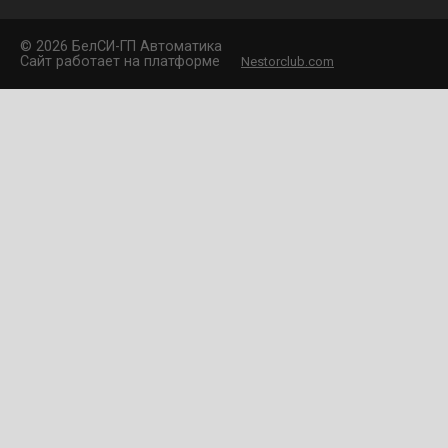
©
2026 БелCИ-ГП Автоматика
Сайт работает на платформе
Nestorclub.com