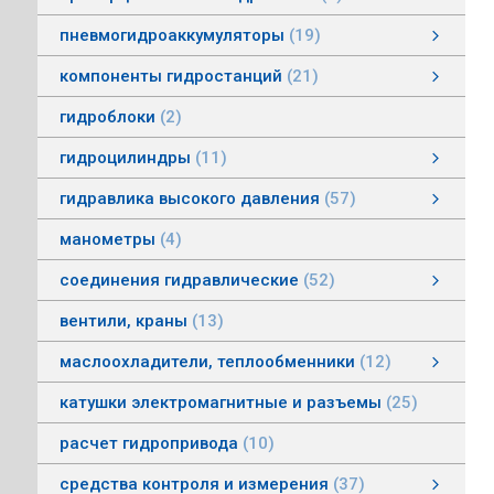
пневмогидроаккумуляторы
19
пневмогидроаккумуляторы мембранные
пневмогидроаккумуляторы балонные
пневмогидроаккумуляторы поршневые
зарядные устройства пневмогидроаккумуляторов
смотреть все
компоненты гидростанций
21
компоненты гидростанций
колокола насос-мотор гидростанций
муфты гидростанций
маслоуказатели гидростанций
баки гидростанций
смотреть все
гидроблоки
2
гидроцилиндры
11
гидроцилиндры одностороннего действия
гидравлические зажимы
гидроцилиндры двухстороннего действия
гидроцилиндры телескопические
гидравлика высокого давления
57
гидравлика высокого давления
Гидронасосы высокого давления
Мультипликаторы (усилители) давления
Управляющая и регулирующая аппаратура
Рукава, соединения
смотреть все
манометры
4
соединения гидравлические
52
соединения гидравлические
быстроразъемные гидравлические соединения
трубные соединения по DIN2353
специальные соединения
труба гидравлическая
фланцевые адаптеры
крепления гидравлических труб и шлангов
поворотные соединения
смотреть все
вентили, краны
13
маслоохладители, теплообменники
12
маслоохладители, теплообменники
воздушно-масляные теплообменники
водомасляные маслоохладители
смотреть все
катушки электромагнитные и разъемы
25
расчет гидропривода
10
средства контроля и измерения
37