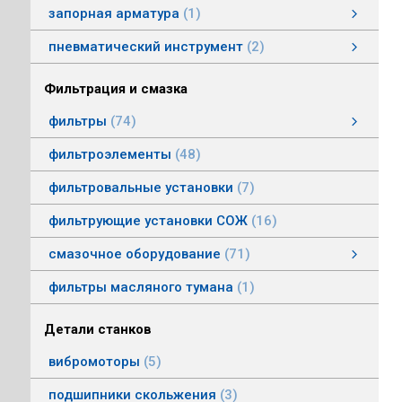
запорная арматура
1
затворы дисковые
пневматический инструмент
2
пневматический инструмент
Пневматические гайковерты
Пневматические молотки
смотреть все
Фильтрация и смазка
фильтры
74
фильтры напорные
линейные фильтры среднего давления
фильтры воздушные (сапуны)
фильтры магнитные
фильтры щелевые
Индикаторы засоренности фильтров
фильтры заливные
фильтры моторные
фильтры всасывающие
фильтры сливные
фильтры линейные низкого давления
фильтроэлементы
48
фильтровальные установки
7
фильтрующие установки СОЖ
16
смазочное оборудование
71
смазочное оборудование
дозирующие устройства
станции смазки
насосы смазочные
соединения, переходники, трубка
масленки постоянного уровня
системы смазки
контрольно-регулирующая аппаратура
насосы густой смазки
смотреть все
фильтры масляного тумана
1
Детали станков
вибромоторы
5
подшипники скольжения
3