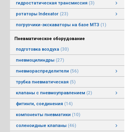
гидростатическая трансмиссия
3
гидростатическая трансмиссия
клапаны гидростатической трансмисии
тросовое управление
моторы гидростатической трансмиссии
смотреть все
ротаторы Indexator
23
ротаторы серии IR/SR
ротаторы серии GV/AV, G/H
гасители колебаний
погрузчики-экскаваторы на базе МТЗ
1
Пневматическое оборудование
подготовка воздуха
30
пневмоцилиндры
27
пневмораспределители
56
клапаны электропневматические
пневмораспределители серии V, А
пневмораспределители с пневмо и электроуправлением
пневмораспределители с ручным, ножным, механическим управлением
пневмораспределители трехлинейные сдвоенные
пневмораспределители Пневмоаппарат
трубка пневматическая
5
клапаны с пневмоуправлением
2
клапаны с пневмоуправлением
клапаны общего назначения
клапаны наклонные из нержавеющей стали
смотреть все
фитинги, соединения
14
компоненты пневматики
10
соленоидные клапаны
46
клапаны пылеудаления
газовые клапаны
клапаны специального назначения
дренажные клапаны
общепромышленные клапаны