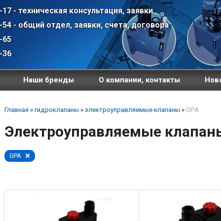
-17 - техническая консультация, заявки
-54 - общий отдел, заявки, счета, договора
-65
-36
Наши бренды
О компании, контакты
Ново
Главная
»
гидроклапаны
»
электроуправляемые клапаны
»
GPA
Электроуправляемые клапан
GPA