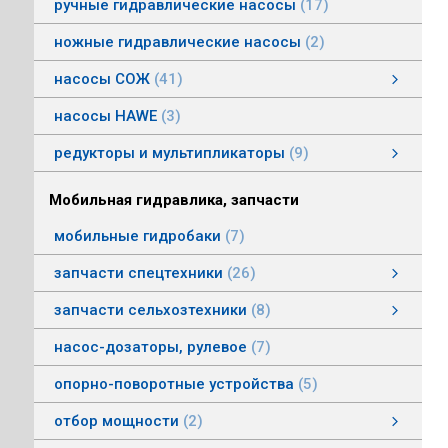
ручные гидравлические насосы
17
ножные гидравлические насосы
2
насосы СОЖ
41
Насосы центробежные погружные СОЖ
Насосы винтовые для СОЖ
Насосы центробежные СОЖ
насосы HAWE
3
редукторы и мультипликаторы
9
редукторы и мультипликаторы
мультипликаторы шестеренных шасосов
редукторы для гидромоторов
муфты, суппорты
смотреть все
Мобильная гидравлика, запчасти
мобильные гидробаки
7
запчасти спецтехники
26
насосы комбайнов
запчасти погрузчика БМЕ-1560, БМЕ-1565
насосы CLAAS
насосы Massey Ferguson
насосы комунальной техники
фронтальные погрузчики МТЗ
насосы Deutz
насосы Mersedes
насосы на ВОМ тракторов МТЗ
насосы BOBCAT
насосы вилочных погрузчиков
насосы John Deere
насосы Case
запчасти сельхозтехники
8
запчасти сельхозтехники
запчасти ИСРК-12
запчасти ППС 20-60
запчасти льнотеребилки
смотреть все
насос-дозаторы, рулевое
7
опорно-поворотные устройства
5
отбор мощности
2
Валы отбора мощности
Коробки отбора мощности