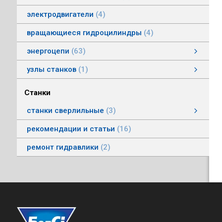
электродвигатели
4
вращающиеся гидроцилиндры
4
энергоцепи
63
энергоцепи стальные тип HS
энергоцепи тип HSPNC
энергоцепи тип Racer
энергоцепи стальные тип HSS
энергоцепи тип HSSP
энергоцепи тип RoboFlex
энергоцепи тип HSP
энергоцепи тип HSС
узлы станков
1
Автоматические головки
Станки
станки сверлильные
3
станки вертикально-сверлильные
рекомендации и статьи
16
ремонт гидравлики
2