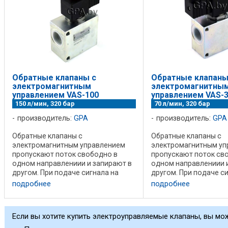
Обратные клапаны с
Обратные клапаны
электромагнитным
электромагнитны
управлением VAS-100
управлением VAS-3
150 л/мин, 320 бар
70 л/мин, 320 бар
производитель:
GPA
производитель:
GPA
Обратные клапаны с
Обратные клапаны с
электромагнитным управлением
электромагнитным уп
пропускают поток свободно в
пропускают поток св
одном направлениии и запирают в
одном направлениии 
другом. При подаче сигнала на
другом. При подаче с
соленоид, клапан пропускает
соленоид, клапан про
подробнее
подробнее
поток и в обратом направлении
поток и в обратом на
(для NC схемы) В клапанах с
(для NC схемы) В клап
нормально закрытой схемой ...
нормально закрытой сх
Если вы хотите купить электроуправляемые клапаны, вы мож