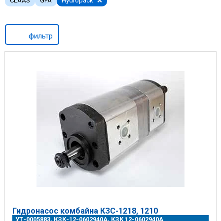
CLAAS
GPA
Hydropack
фильтр
Гидронасос комбайна КЗС-1218, 1210
УТ-0005883, КЗК-12-0602940А, КЗК 12-0602940А