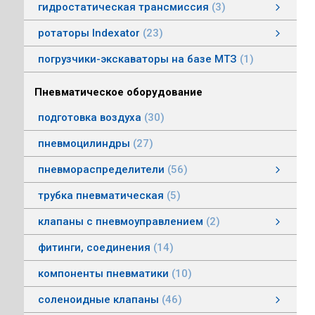
гидростатическая трансмиссия
3
гидростатическая трансмиссия
клапаны гидростатической трансмисии
тросовое управление
моторы гидростатической трансмиссии
смотреть все
ротаторы Indexator
23
ротаторы серии IR/SR
ротаторы серии GV/AV, G/H
гасители колебаний
погрузчики-экскаваторы на базе МТЗ
1
Пневматическое оборудование
подготовка воздуха
30
пневмоцилиндры
27
пневмораспределители
56
клапаны электропневматические
пневмораспределители серии V, А
пневмораспределители с пневмо и электроуправлением
пневмораспределители с ручным, ножным, механическим управлением
пневмораспределители трехлинейные сдвоенные
пневмораспределители Пневмоаппарат
трубка пневматическая
5
клапаны с пневмоуправлением
2
клапаны с пневмоуправлением
клапаны общего назначения
клапаны наклонные из нержавеющей стали
смотреть все
фитинги, соединения
14
компоненты пневматики
10
соленоидные клапаны
46
клапаны пылеудаления
газовые клапаны
клапаны специального назначения
дренажные клапаны
общепромышленные клапаны