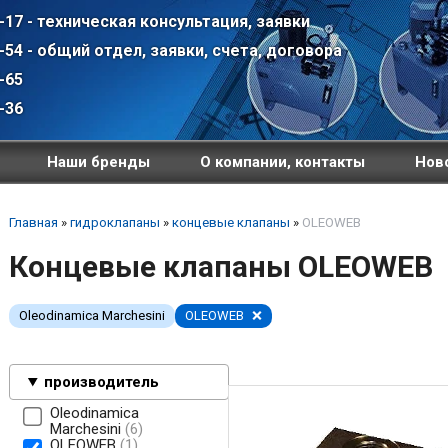
-17 - техническая консультация, заявки
-54 - общий отдел, заявки, счета, договора
-65
-36
Наши бренды
О компании, контакты
Ново
Главная
»
гидроклапаны
»
концевые клапаны
»
OLEOWEB
Концевые клапаны OLEOWEB
Oleodinamica Marchesini
OLEOWEB
производитель
Oleodinamica
Marchesini
6
OLEOWEB
1