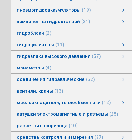
пневмогидроаккумуляторы
19
пневмогидроаккумуляторы мембранные
пневмогидроаккумуляторы балонные
пневмогидроаккумуляторы поршневые
зарядные устройства пневмогидроаккумуляторов
смотреть все
компоненты гидростанций
21
компоненты гидростанций
колокола насос-мотор гидростанций
муфты гидростанций
маслоуказатели гидростанций
баки гидростанций
смотреть все
гидроблоки
2
гидроцилиндры
11
гидроцилиндры одностороннего действия
гидравлические зажимы
гидроцилиндры двухстороннего действия
гидроцилиндры телескопические
гидравлика высокого давления
57
гидравлика высокого давления
Гидронасосы высокого давления
Мультипликаторы (усилители) давления
Управляющая и регулирующая аппаратура
Рукава, соединения
смотреть все
манометры
4
соединения гидравлические
52
соединения гидравлические
быстроразъемные гидравлические соединения
трубные соединения по DIN2353
специальные соединения
труба гидравлическая
фланцевые адаптеры
крепления гидравлических труб и шлангов
поворотные соединения
смотреть все
вентили, краны
13
маслоохладители, теплообменники
12
маслоохладители, теплообменники
воздушно-масляные теплообменники
водомасляные маслоохладители
смотреть все
катушки электромагнитные и разъемы
25
расчет гидропривода
10
средства контроля и измерения
37