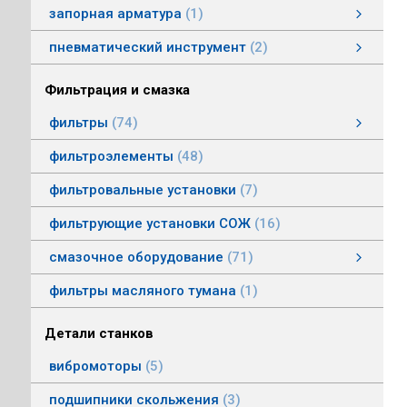
запорная арматура
1
затворы дисковые
пневматический инструмент
2
пневматический инструмент
Пневматические гайковерты
Пневматические молотки
смотреть все
Фильтрация и смазка
фильтры
74
фильтры напорные
линейные фильтры среднего давления
фильтры воздушные (сапуны)
фильтры магнитные
фильтры щелевые
Индикаторы засоренности фильтров
фильтры заливные
фильтры моторные
фильтры всасывающие
фильтры сливные
фильтры линейные низкого давления
фильтроэлементы
48
фильтровальные установки
7
фильтрующие установки СОЖ
16
смазочное оборудование
71
смазочное оборудование
дозирующие устройства
станции смазки
насосы смазочные
соединения, переходники, трубка
масленки постоянного уровня
системы смазки
контрольно-регулирующая аппаратура
насосы густой смазки
смотреть все
фильтры масляного тумана
1
Детали станков
вибромоторы
5
подшипники скольжения
3