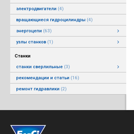
электродвигатели
4
вращающиеся гидроцилиндры
4
энергоцепи
63
энергоцепи стальные тип HS
энергоцепи тип HSPNC
энергоцепи тип Racer
энергоцепи стальные тип HSS
энергоцепи тип HSSP
энергоцепи тип RoboFlex
энергоцепи тип HSP
энергоцепи тип HSС
узлы станков
1
Автоматические головки
Станки
станки сверлильные
3
станки вертикально-сверлильные
рекомендации и статьи
16
ремонт гидравлики
2