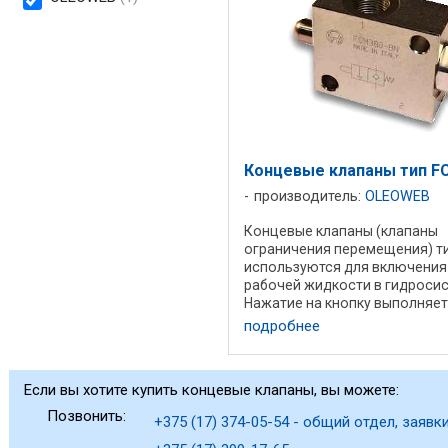
Концевые клапаны тип F
производитель:
OLEOWEB
Концевые клапаны (клапаны
ограничения перемещения) т
используются для включения
рабочей жидкости в гидросис
Нажатие на кнопку выполняет
открытие свободного движе
подробнее
потока рабочей жидкости от 1 
Примеры использования: А) для
Если вы хотите купить концевые клапаны, вы можете:
Позвонить:
+375 (17) 374-05-54 - общий отдел, заявки