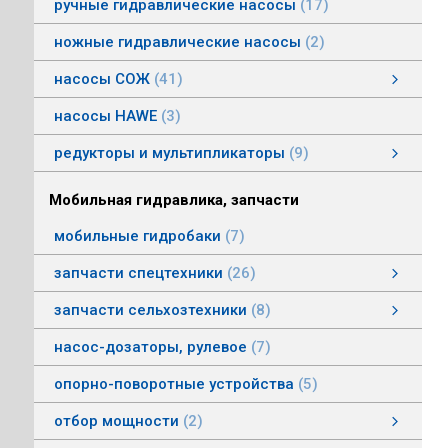
ручные гидравлические насосы
17
ножные гидравлические насосы
2
насосы СОЖ
41
Насосы центробежные погружные СОЖ
Насосы винтовые для СОЖ
Насосы центробежные СОЖ
насосы HAWE
3
редукторы и мультипликаторы
9
редукторы и мультипликаторы
мультипликаторы шестеренных шасосов
редукторы для гидромоторов
муфты, суппорты
смотреть все
Мобильная гидравлика, запчасти
мобильные гидробаки
7
запчасти спецтехники
26
насосы комбайнов
запчасти погрузчика БМЕ-1560, БМЕ-1565
насосы CLAAS
насосы Massey Ferguson
насосы комунальной техники
фронтальные погрузчики МТЗ
насосы Deutz
насосы Mersedes
насосы на ВОМ тракторов МТЗ
насосы BOBCAT
насосы вилочных погрузчиков
насосы John Deere
насосы Case
запчасти сельхозтехники
8
запчасти сельхозтехники
запчасти ИСРК-12
запчасти ППС 20-60
запчасти льнотеребилки
смотреть все
насос-дозаторы, рулевое
7
опорно-поворотные устройства
5
отбор мощности
2
Валы отбора мощности
Коробки отбора мощности