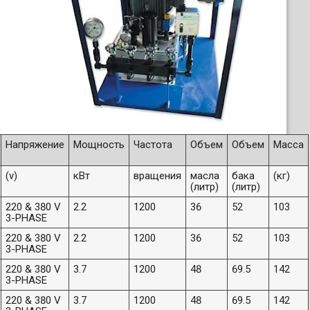
Напряжение
Мощность
Частота
Объем
Объем
Масса
(v)
кВт
вращения
масла
бака
(кг)
(литр)
(литр)
220 & 380 V
2.2
1200
36
52
103
3-PHASE
220 & 380 V
2.2
1200
36
52
103
3-PHASE
220 & 380 V
3.7
1200
48
69.5
142
3-PHASE
220 & 380 V
3.7
1200
48
69.5
142