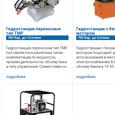
Гидростанции переносные
Гидростанции с б
тип TMP
мотором
700 бар, до 13 л/мин
700 бар, до 4 л/мин
Гидростанция переносная тип TMP
Гидростанции с бенз
поставляется в различных типах
мотором подходият д
комплектации по мощности,
использования в мест
производительности, объему бака
электроснабжения. Б
и типу управления. Совместимы со
объему баков в 14-50 
всеми типами гидравлического
ручному управлению т
инструмента. Рукав в комплект не
четырехлинейному, эт
подробнее
подробнее
входит. Код для заказа: Размеры: ...
гидростанции могут
использоваться с ци
среднего ...