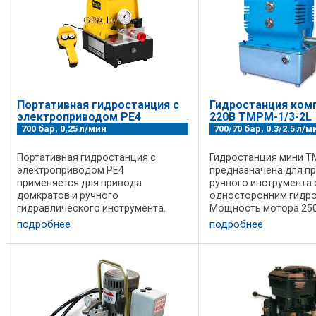
Портативная гидростанция с
Гидростанция ком
электроприводом PE4
220В TMPM-1/3-2L
700 бар, 0,25 л/мин
700/70 бар, 0.3/2.5 л/м
Портативная гидростанция с
Гидростанция мини T
электроприводом PE4
предназначена для п
применяется для привода
ручного инструмента 
домкратов и ручного
односторонним гидр
гидравлического инструмента.
Мощность мотора 250 
Описание: • Давление 700 бар •
в комплект не входит.
подробнее
подробнее
Расход 0,25/3 л/мин • Объем бака 5
данные: Модель Давле
литров • Двухступенчатый насос
Выходной поток (л/ми
обеспечивает высокую ...
Напряжение Вместимос