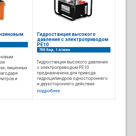
ензиновым
Гидростанция высокого
давления с электроприводом
PE10
700 бар, 1 л/мин
иновым
Гидростанция высокого давления
ля
с электроприводом PE10
ах, лишенных
предназначена для привода
лагодаря
гидроцилиндров одностороннего
литров и
и двухстороннего действия
рех- и
средней мощности. • Давление 700
и
подробнее
бар • Расход 1/6,3 л/мин •
Мощность 1,5 кВт • Объем бака 28
линдрами
литров • ...