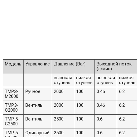
Модель
Управление
Давление (Bar)
Выходной поток
(л/мин)
высокая
низкая
высокая
низкая
ступень
ступень
ступень
ступень
ТМРЗ-
Ручное
2000
100
0.46
6.2
M2000
ТМРЗ-
Вентиль
2000
100
0.46
6.2
С2000
TMP 5-
Вентиль
2500
100
0.6
6.2
С2500
TMP 5-
Одинарный
2500
100
0.6
6.2