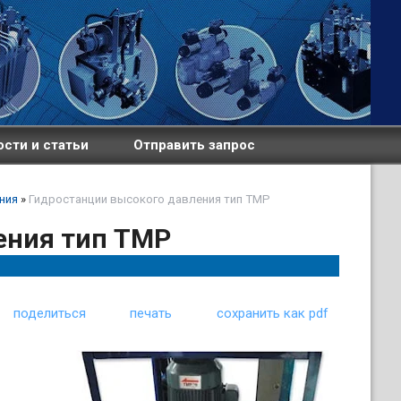
сти и статьи
Отправить запрос
ния
»
Гидростанции высокого давления тип TMP
ения тип TMP
поделиться
печать
сохранить как pdf