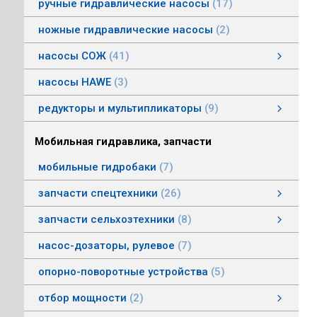
ручные гидравлические насосы
17
ножные гидравлические насосы
2
насосы СОЖ
41
Насосы центробежные погружные СОЖ
Насосы винтовые для СОЖ
Насосы центробежные СОЖ
насосы HAWE
3
редукторы и мультипликаторы
9
редукторы и мультипликаторы
мультипликаторы шестеренных шасосов
редукторы для гидромоторов
муфты, суппорты
смотреть все
Мобильная гидравлика, запчасти
мобильные гидробаки
7
запчасти спецтехники
26
насосы комбайнов
запчасти погрузчика БМЕ-1560, БМЕ-1565
насосы CLAAS
насосы Massey Ferguson
насосы комунальной техники
фронтальные погрузчики МТЗ
насосы Deutz
насосы Mersedes
насосы на ВОМ тракторов МТЗ
насосы BOBCAT
насосы вилочных погрузчиков
насосы John Deere
насосы Case
запчасти сельхозтехники
8
запчасти сельхозтехники
запчасти ИСРК-12
запчасти ППС 20-60
запчасти льнотеребилки
смотреть все
насос-дозаторы, рулевое
7
опорно-поворотные устройства
5
отбор мощности
2
Валы отбора мощности
Коробки отбора мощности