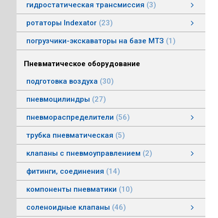
гидростатическая трансмиссия
3
гидростатическая трансмиссия
клапаны гидростатической трансмисии
тросовое управление
моторы гидростатической трансмиссии
смотреть все
ротаторы Indexator
23
ротаторы серии IR/SR
ротаторы серии GV/AV, G/H
гасители колебаний
погрузчики-экскаваторы на базе МТЗ
1
Пневматическое оборудование
подготовка воздуха
30
пневмоцилиндры
27
пневмораспределители
56
клапаны электропневматические
пневмораспределители серии V, А
пневмораспределители с пневмо и электроуправлением
пневмораспределители с ручным, ножным, механическим управлением
пневмораспределители трехлинейные сдвоенные
пневмораспределители Пневмоаппарат
трубка пневматическая
5
клапаны с пневмоуправлением
2
клапаны с пневмоуправлением
клапаны общего назначения
клапаны наклонные из нержавеющей стали
смотреть все
фитинги, соединения
14
компоненты пневматики
10
соленоидные клапаны
46
клапаны пылеудаления
газовые клапаны
клапаны специального назначения
дренажные клапаны
общепромышленные клапаны