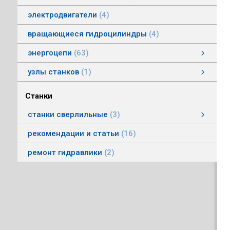
электродвигатели
4
вращающиеся гидроцилиндры
4
энергоцепи
63
энергоцепи стальные тип HS
энергоцепи тип HSPNC
энергоцепи тип Racer
энергоцепи стальные тип HSS
энергоцепи тип HSSP
энергоцепи тип RoboFlex
энергоцепи тип HSP
энергоцепи тип HSС
узлы станков
1
Автоматические головки
Станки
станки сверлильные
3
станки вертикально-сверлильные
рекомендации и статьи
16
ремонт гидравлики
2