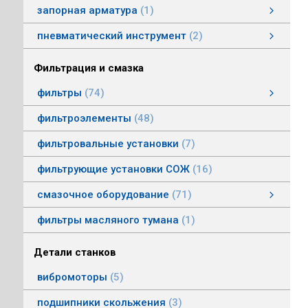
запорная арматура
1
затворы дисковые
пневматический инструмент
2
пневматический инструмент
Пневматические гайковерты
Пневматические молотки
смотреть все
Фильтрация и смазка
фильтры
74
фильтры напорные
линейные фильтры среднего давления
фильтры воздушные (сапуны)
фильтры магнитные
фильтры щелевые
Индикаторы засоренности фильтров
фильтры заливные
фильтры моторные
фильтры всасывающие
фильтры сливные
фильтры линейные низкого давления
фильтроэлементы
48
фильтровальные установки
7
фильтрующие установки СОЖ
16
смазочное оборудование
71
смазочное оборудование
дозирующие устройства
станции смазки
насосы смазочные
соединения, переходники, трубка
масленки постоянного уровня
системы смазки
контрольно-регулирующая аппаратура
насосы густой смазки
смотреть все
фильтры масляного тумана
1
Детали станков
вибромоторы
5
подшипники скольжения
3