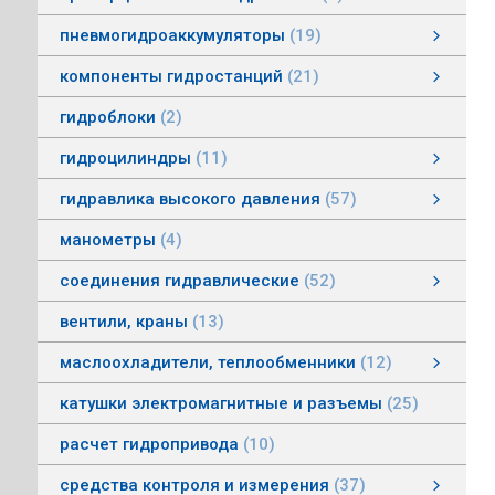
пневмогидроаккумуляторы
19
пневмогидроаккумуляторы мембранные
пневмогидроаккумуляторы балонные
пневмогидроаккумуляторы поршневые
зарядные устройства пневмогидроаккумуляторов
смотреть все
компоненты гидростанций
21
компоненты гидростанций
колокола насос-мотор гидростанций
муфты гидростанций
маслоуказатели гидростанций
баки гидростанций
смотреть все
гидроблоки
2
гидроцилиндры
11
гидроцилиндры одностороннего действия
гидравлические зажимы
гидроцилиндры двухстороннего действия
гидроцилиндры телескопические
гидравлика высокого давления
57
гидравлика высокого давления
Гидронасосы высокого давления
Мультипликаторы (усилители) давления
Управляющая и регулирующая аппаратура
Рукава, соединения
смотреть все
манометры
4
соединения гидравлические
52
соединения гидравлические
быстроразъемные гидравлические соединения
трубные соединения по DIN2353
специальные соединения
труба гидравлическая
фланцевые адаптеры
крепления гидравлических труб и шлангов
поворотные соединения
смотреть все
вентили, краны
13
маслоохладители, теплообменники
12
маслоохладители, теплообменники
воздушно-масляные теплообменники
водомасляные маслоохладители
смотреть все
катушки электромагнитные и разъемы
25
расчет гидропривода
10
средства контроля и измерения
37