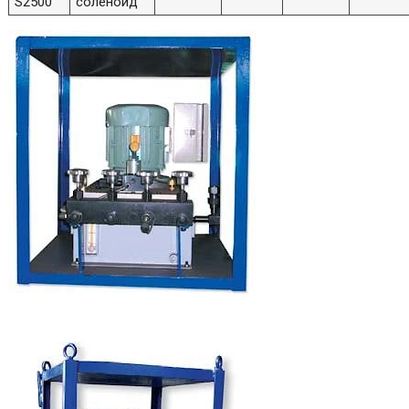
S2500
соленоид