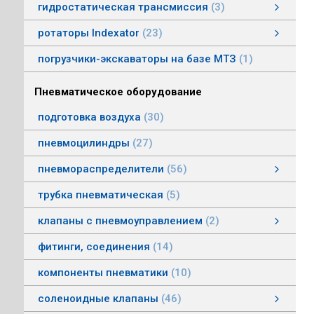
гидростатическая трансмиссия
3
гидростатическая трансмиссия
клапаны гидростатической трансмисии
тросовое управление
моторы гидростатической трансмиссии
смотреть все
ротаторы Indexator
23
ротаторы серии IR/SR
ротаторы серии GV/AV, G/H
гасители колебаний
погрузчики-экскаваторы на базе МТЗ
1
Пневматическое оборудование
подготовка воздуха
30
пневмоцилиндры
27
пневмораспределители
56
клапаны электропневматические
пневмораспределители серии V, А
пневмораспределители с пневмо и электроуправлением
пневмораспределители с ручным, ножным, механическим управлением
пневмораспределители трехлинейные сдвоенные
пневмораспределители Пневмоаппарат
трубка пневматическая
5
клапаны с пневмоуправлением
2
клапаны с пневмоуправлением
клапаны общего назначения
клапаны наклонные из нержавеющей стали
смотреть все
фитинги, соединения
14
компоненты пневматики
10
соленоидные клапаны
46
клапаны пылеудаления
газовые клапаны
клапаны специального назначения
дренажные клапаны
общепромышленные клапаны