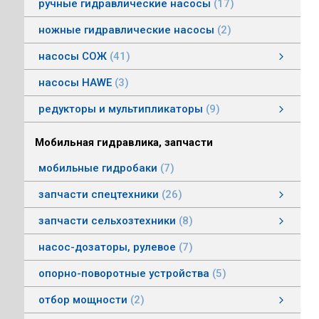
ручные гидравлические насосы
17
ножные гидравлические насосы
2
насосы СОЖ
41
Насосы центробежные погружные СОЖ
Насосы винтовые для СОЖ
Насосы центробежные СОЖ
насосы HAWE
3
редукторы и мультипликаторы
9
редукторы и мультипликаторы
мультипликаторы шестеренных шасосов
редукторы для гидромоторов
муфты, суппорты
смотреть все
Мобильная гидравлика, запчасти
мобильные гидробаки
7
запчасти спецтехники
26
насосы комбайнов
запчасти погрузчика БМЕ-1560, БМЕ-1565
насосы CLAAS
насосы Massey Ferguson
насосы комунальной техники
фронтальные погрузчики МТЗ
насосы Deutz
насосы Mersedes
насосы на ВОМ тракторов МТЗ
насосы BOBCAT
насосы вилочных погрузчиков
насосы John Deere
насосы Case
запчасти сельхозтехники
8
запчасти сельхозтехники
запчасти ИСРК-12
запчасти ППС 20-60
запчасти льнотеребилки
смотреть все
насос-дозаторы, рулевое
7
опорно-поворотные устройства
5
отбор мощности
2
Валы отбора мощности
Коробки отбора мощности