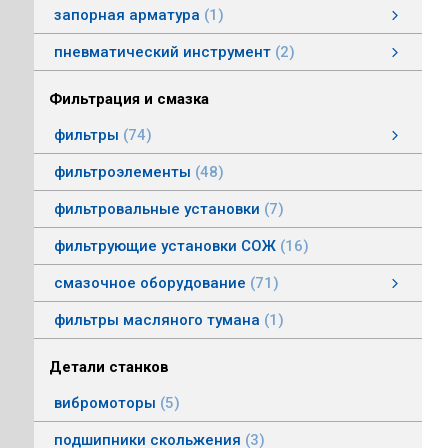
запорная арматура
1
затворы дисковые
пневматический инструмент
2
пневматический инструмент
Пневматические гайковерты
Пневматические молотки
смотреть все
Фильтрация и смазка
фильтры
74
фильтры напорные
линейные фильтры среднего давления
фильтры воздушные (сапуны)
фильтры магнитные
фильтры щелевые
Индикаторы засоренности фильтров
фильтры заливные
фильтры моторные
фильтры всасывающие
фильтры сливные
фильтры линейные низкого давления
фильтроэлементы
48
фильтровальные установки
7
фильтрующие установки СОЖ
16
смазочное оборудование
71
смазочное оборудование
дозирующие устройства
станции смазки
насосы смазочные
соединения, переходники, трубка
масленки постоянного уровня
системы смазки
контрольно-регулирующая аппаратура
насосы густой смазки
смотреть все
фильтры масляного тумана
1
Детали станков
вибромоторы
5
подшипники скольжения
3