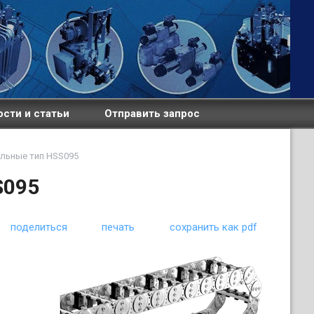
сти и статьи
Отправить запрос
альные тип HSS095
S095
поделиться
печать
сохранить как pdf