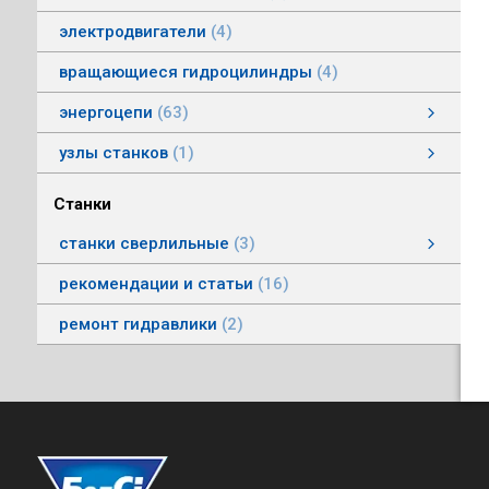
электродвигатели
4
вращающиеся гидроцилиндры
4
энергоцепи
63
энергоцепи стальные тип HS
энергоцепи тип HSPNC
энергоцепи тип Racer
энергоцепи тип HSSP
энергоцепи тип RoboFlex
энергоцепи стальные тип HSS
энергоцепи тип HSС
энергоцепи тип HSP
узлы станков
1
Автоматические головки
Станки
станки сверлильные
3
станки вертикально-сверлильные
рекомендации и статьи
16
ремонт гидравлики
2