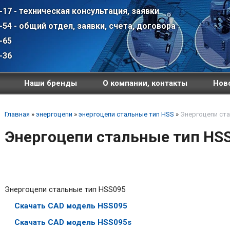
-17 - техническая консультация, заявки
-54 - общий отдел, заявки, счета, договора
-65
-36
Наши бренды
О компании, контакты
Ново
Главная
»
энергоцепи
»
энергоцепи стальные тип HSS
»
Энергоцепи ст
Энергоцепи стальные тип HS
Энергоцепи стальные тип HSS095
Скачать CAD модель HSS095
Скачать CAD модель HSS095s