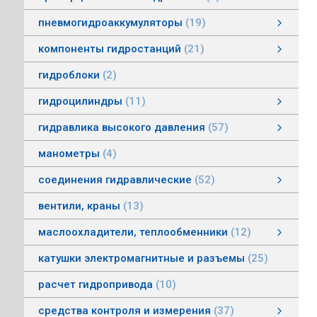
пневмогидроаккумуляторы
19
пневмогидроаккумуляторы мембранные
пневмогидроаккумуляторы балонные
пневмогидроаккумуляторы поршневые
зарядные устройства пневмогидроаккумуляторов
смотреть все
компоненты гидростанций
21
компоненты гидростанций
колокола насос-мотор гидростанций
муфты гидростанций
маслоуказатели гидростанций
баки гидростанций
смотреть все
гидроблоки
2
гидроцилиндры
11
гидроцилиндры одностороннего действия
гидравлические зажимы
гидроцилиндры двухстороннего действия
гидроцилиндры телескопические
гидравлика высокого давления
57
гидравлика высокого давления
Гидронасосы высокого давления
Мультипликаторы (усилители) давления
Управляющая и регулирующая аппаратура
Рукава, соединения
смотреть все
манометры
4
соединения гидравлические
52
соединения гидравлические
быстроразъемные гидравлические соединения
трубные соединения по DIN2353
специальные соединения
труба гидравлическая
фланцевые адаптеры
крепления гидравлических труб и шлангов
поворотные соединения
смотреть все
вентили, краны
13
маслоохладители, теплообменники
12
маслоохладители, теплообменники
воздушно-масляные теплообменники
водомасляные маслоохладители
смотреть все
катушки электромагнитные и разъемы
25
расчет гидропривода
10
средства контроля и измерения
37