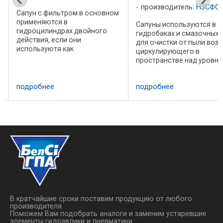
м
производитель:
НЗСФО
Сапун с фильтром в основном
применяются в
Сапуны используются в
гидроцилиндрах двойного
гидробаках и смазочных 
действия, если они
для очистки от пыли возд
используютя как
циркулирующего в
односторонние цилиндры.
пространстве над уровн
Материал фильтра пористая
масла. Сапун устанавлив
бронза. Стальной колпачок
на специальном резьбов
защищает фильтр от
подробнее
подробнее
патрубке, выполненном в
механических повреждений.
крышке бака. Принцип ра
Так же возможно применение
сапуна Понижение ...
...
В кратчайшие сроки поставим продукцию от любого
производителя.
Поможем Вам подобрать аналоги и заменим устаревшие
элементы гидравлики и пневматики.