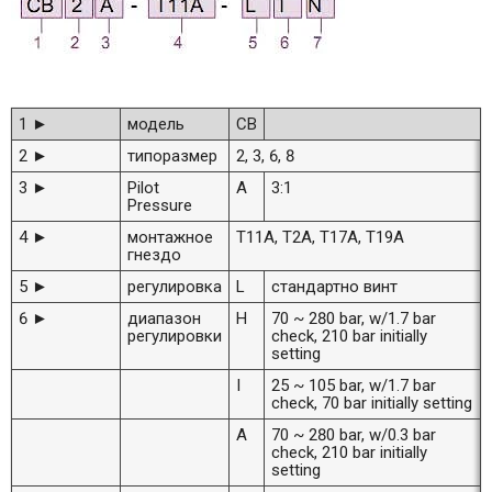
1 ►
модель
CB
2 ►
типоразмер
2, 3, 6, 8
3 ►
Pilot
A
3:1
Pressure
4 ►
монтажное
T11A, T2A, T17A, T19A
гнездо
5 ►
регулировка
L
стандартно винт
6 ►
диапазон
H
70 ~ 280 bar, w/1.7 bar
регулировки
check, 210 bar initially
setting
I
25 ~ 105 bar, w/1.7 bar
check, 70 bar initially setting
A
70 ~ 280 bar, w/0.3 bar
check, 210 bar initially
setting