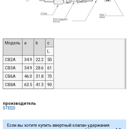
Модель
a
b
c
L
CB2A
34.9
22.2
50
CB3A
34.9
28.6
61
CB6A
46.0
31.8
70
CB8A
63.5
41.3
90
производитель
STEED
Если вы хотите купить ввертный клапан удержания