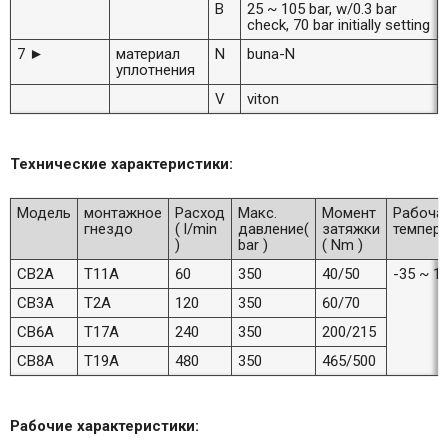
B
25 ~ 105 bar, w/0.3 bar
check, 70 bar initially setting
7 ►
материал
N
buna-N
уплотнения
V
viton
Технические характеристики:
Модель
монтажное
Расход
Макс.
Момент
Рабоча
гнездо
( l/min
давление(
затяжки
темпера
)
bar )
( Nm )
CB2A
T11A
60
350
40/50
-35 ~ 1
CB3A
T2A
120
350
60/70
CB6A
T17A
240
350
200/215
CB8A
T19A
480
350
465/500
Рабочие характеристики: