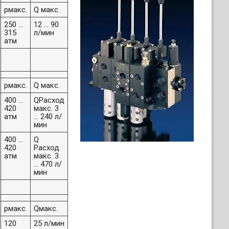
pмакс.
Q макс.
250 ...
12 ... 90
315
л/мин
атм
pмакс.
Q макс.
400 ...
QРасход
420
макс. 3
атм
... 240 л/
мин
400 ...
Q
420
Расход
атм
макс. 3
... 470 л/
мин
pмакс.
Qмакс.
120
25 л/мин