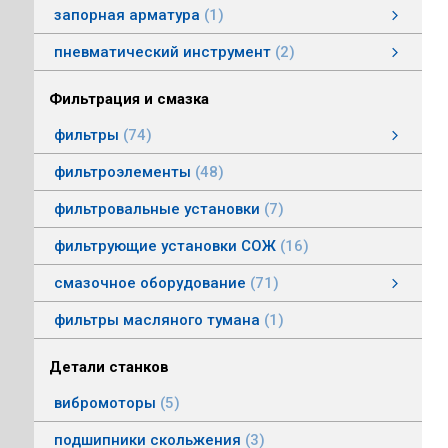
запорная арматура
1
затворы дисковые
пневматический инструмент
2
пневматический инструмент
Пневматические гайковерты
Пневматические молотки
смотреть все
Фильтрация и смазка
фильтры
74
фильтры напорные
линейные фильтры среднего давления
фильтры воздушные (сапуны)
фильтры магнитные
фильтры щелевые
Индикаторы засоренности фильтров
фильтры заливные
фильтры моторные
фильтры всасывающие
фильтры сливные
фильтры линейные низкого давления
фильтроэлементы
48
фильтровальные установки
7
фильтрующие установки СОЖ
16
смазочное оборудование
71
смазочное оборудование
дозирующие устройства
станции смазки
насосы смазочные
соединения, переходники, трубка
масленки постоянного уровня
системы смазки
контрольно-регулирующая аппаратура
насосы густой смазки
смотреть все
фильтры масляного тумана
1
Детали станков
вибромоторы
5
подшипники скольжения
3