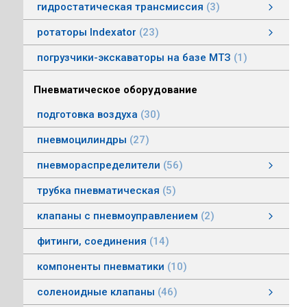
гидростатическая трансмиссия
3
гидростатическая трансмиссия
клапаны гидростатической трансмисии
тросовое управление
моторы гидростатической трансмиссии
смотреть все
ротаторы Indexator
23
ротаторы серии IR/SR
ротаторы серии GV/AV, G/H
гасители колебаний
погрузчики-экскаваторы на базе МТЗ
1
Пневматическое оборудование
подготовка воздуха
30
пневмоцилиндры
27
пневмораспределители
56
клапаны электропневматические
пневмораспределители серии V, А
пневмораспределители с пневмо и электроуправлением
пневмораспределители с ручным, ножным, механическим управлением
пневмораспределители трехлинейные сдвоенные
пневмораспределители Пневмоаппарат
трубка пневматическая
5
клапаны с пневмоуправлением
2
клапаны с пневмоуправлением
клапаны общего назначения
клапаны наклонные из нержавеющей стали
смотреть все
фитинги, соединения
14
компоненты пневматики
10
соленоидные клапаны
46
клапаны пылеудаления
газовые клапаны
клапаны специального назначения
дренажные клапаны
общепромышленные клапаны