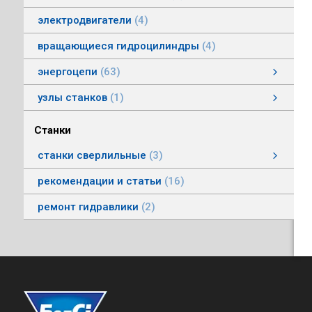
электродвигатели
4
вращающиеся гидроцилиндры
4
энергоцепи
63
энергоцепи стальные тип HS
энергоцепи тип HSPNC
энергоцепи тип Racer
энергоцепи стальные тип HSS
энергоцепи тип HSSP
энергоцепи тип RoboFlex
энергоцепи тип HSP
энергоцепи тип HSС
узлы станков
1
Автоматические головки
Станки
станки сверлильные
3
станки вертикально-сверлильные
рекомендации и статьи
16
ремонт гидравлики
2