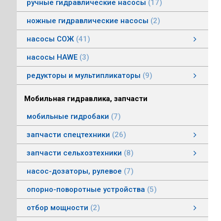
ручные гидравлические насосы
17
ножные гидравлические насосы
2
насосы СОЖ
41
Насосы центробежные погружные СОЖ
Насосы винтовые для СОЖ
Насосы центробежные СОЖ
насосы HAWE
3
редукторы и мультипликаторы
9
редукторы и мультипликаторы
мультипликаторы шестеренных шасосов
редукторы для гидромоторов
муфты, суппорты
смотреть все
Мобильная гидравлика, запчасти
мобильные гидробаки
7
запчасти спецтехники
26
насосы комбайнов
запчасти погрузчика БМЕ-1560, БМЕ-1565
насосы CLAAS
насосы Massey Ferguson
насосы комунальной техники
фронтальные погрузчики МТЗ
насосы Deutz
насосы Mersedes
насосы на ВОМ тракторов МТЗ
насосы BOBCAT
насосы вилочных погрузчиков
насосы John Deere
насосы Case
запчасти сельхозтехники
8
запчасти сельхозтехники
запчасти ИСРК-12
запчасти ППС 20-60
запчасти льнотеребилки
смотреть все
насос-дозаторы, рулевое
7
опорно-поворотные устройства
5
отбор мощности
2
Валы отбора мощности
Коробки отбора мощности