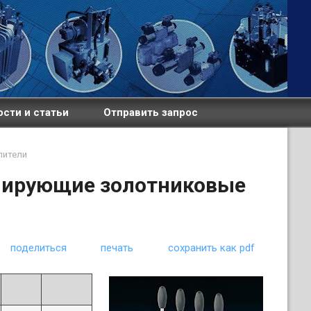
сти и статьи
Отправить запрос
лители
лирующие золотниковые
поделиться
печать
сохранить как pdf