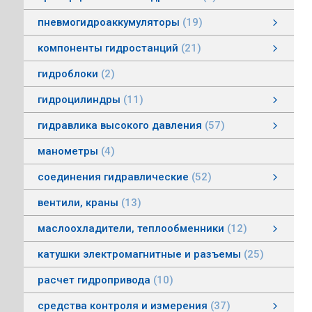
пневмогидроаккумуляторы
19
пневмогидроаккумуляторы мембранные
пневмогидроаккумуляторы балонные
пневмогидроаккумуляторы поршневые
зарядные устройства пневмогидроаккумуляторов
смотреть все
компоненты гидростанций
21
компоненты гидростанций
колокола насос-мотор гидростанций
муфты гидростанций
маслоуказатели гидростанций
баки гидростанций
смотреть все
гидроблоки
2
гидроцилиндры
11
гидроцилиндры одностороннего действия
гидравлические зажимы
гидроцилиндры двухстороннего действия
гидроцилиндры телескопические
гидравлика высокого давления
57
гидравлика высокого давления
Гидронасосы высокого давления
Мультипликаторы (усилители) давления
Управляющая и регулирующая аппаратура
Рукава, соединения
смотреть все
манометры
4
соединения гидравлические
52
соединения гидравлические
быстроразъемные гидравлические соединения
трубные соединения по DIN2353
специальные соединения
труба гидравлическая
фланцевые адаптеры
крепления гидравлических труб и шлангов
поворотные соединения
смотреть все
вентили, краны
13
маслоохладители, теплообменники
12
маслоохладители, теплообменники
воздушно-масляные теплообменники
водомасляные маслоохладители
смотреть все
катушки электромагнитные и разъемы
25
расчет гидропривода
10
средства контроля и измерения
37