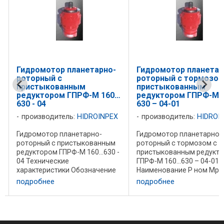
-
Гидромотор планетарно-
Гидромотор планета
роторный с тормозом с
роторный с
пристыкованным
пристыкованным
0…
редуктором ГПРФ-M 160…
редуктором ГПРФ-M
630 – 04-01
630 - 04
X
производитель:
HIDROINPEX
производитель:
HIDRO
Гидромотор планетарно-
Гидромотор планетарно
м
роторный с тормозом с
роторный с пристыков
 -
пристыкованным редуктором
редуктором ГПРФ-M 160
ГПРФ-M 160…630 – 04-01
04 Технические
е
Наименование Р ном Мра Р
характеристики Обозна
max Мра Q пот л/мин Q max л/
V,cm 3 L, mm Qhom, л/м
подробнее
подробнее
,
мин n nom, об/мин n min, об/
Pnom, MPa Pmax, MPа 
мин n max, об/мин М пот, КГМ
Hm Mm ax, Hm nnom, ми
0
М max, КГМ L мм Масса , кг
Масса, кг GPR-F-M-160-
ГПР-Ф-М-160-04-01 ...
448-0,3 96 16 20 1600 2000