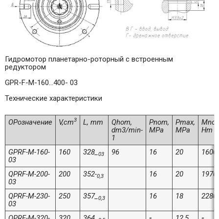
Гидромотор планетарно-роторный с встроенным
редуктором
GPR-F-M-160…400- 03
Технические характеристики
3
ОРозначение
V,cm
L, mm
Qhom,
Pnom,
Pmax,
Mnom
dm3/min-
MPa
MPa
Hm
1
GPRF-M-160-
160
328_
96
16
20
1600
03
03
QPRF-M-200-
200
352-
16
20
1970
0,3
03
QPRF-M-230-
250
357_
16
18
2280
0,3
03
QPRF-M-320-
320
364_
-
12,5
-