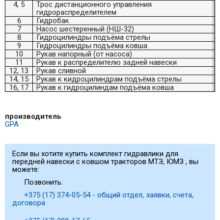
4, 5
Трос дистанционного управления
гидрораспределителем
6
Гидробак
7
Насос шестеренный (НШ-32)
8
Гидроцилиндры подъёма стрелы
9
Гидроцилиндры подъёма ковша
10
Рукав напорный (от насоса)
11
Рукав к распределителю задней навески
12, 13
Рукав сливной
14, 15
Рукав к кидроцилиндрам подъёма стрелы
16, 17
Рукав к гидроцилиндам подъёма ковша
производитель
GPA
Если вы хотите купить комплект гидравлики для
передней навески с ковшом тракторов МТЗ, ЮМЗ , вы
можете:
Позвонить:
+375 (17) 374-05-54 - общий отдел, заявки, счета,
договора