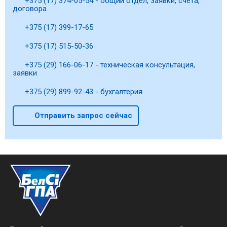
+375 (17) 374-05-54 - общий отдел, заявки, счета,
договора
+375 (17) 399-17-65
+375 (17) 515-50-36
+375 (29) 166-06-17 - техническая консультация,
заявки
+375 (29) 899-92-43 - бухгалтерия
Отправить запрос сейчас