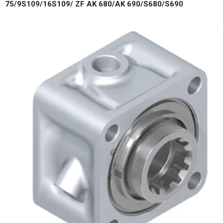
75/9S109/16S109/ ZF AK 680/AK 690/S680/S690