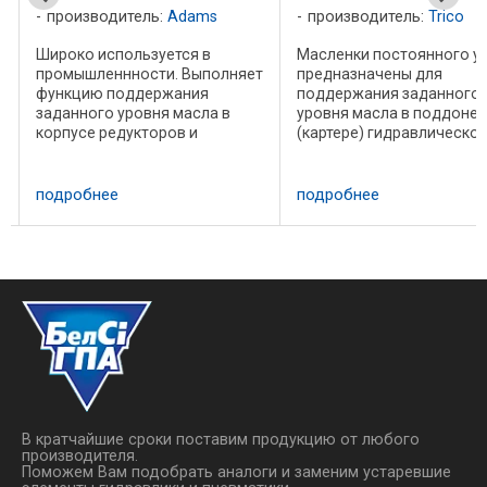
производитель:
Adams
производитель:
Trico
Широко используется в
Масленки постоянного у
промышленнности. Выполняет
предназначены для
функцию поддержания
поддержания заданного
заданного уровня масла в
уровня масла в поддоне
корпусе редукторов и
(картере) гидравлическо
насосов. Поставляется с BSP
насоса или редуктора,
или NPT резьбой. Пластиковые
который необходим для
или стеклянные резервуары
надлежащей смазки. Есл
подробнее
подробнее
емкостью от 85 см до 500 см.
уровень масла падает ни
Скачать каталог ...
этой точки, то недостаю
количество ...
В кратчайшие сроки поставим продукцию от любого
производителя.
Поможем Вам подобрать аналоги и заменим устаревшие