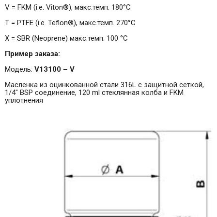
V = FKM (i.e. Viton®), макс.темп. 180°C
T = PTFE (i.e. Teflon®), макс.темп. 270°C
X = SBR (Neoprene) макс.темп. 100 °C
Пример заказа:
Модель:
V13100 – V
Масленка из оцинкованной стали 316L с защитной сеткой,
1/4" BSP соединение, 120 ml стеклянная колба и FKM
уплотнения