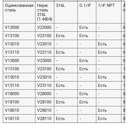
Оцинкованная
Нерж.
316L
G 1/4"
1/4" NPT
А
сталь
сталь
m
316L
(1.4404)
V13000
V23000
-
Есть
-
60
V13100
V23100
Есть
Есть
-
60
V13010
V23010
-
-
Есть
60
V13110
V23110
Есть
-
Есть
60
V15000
V25000
-
Есть
-
64
V15100
V25100
Есть
Есть
-
10
V15010
V25010
-
-
Есть
64
V15110
V25110
Есть
-
Есть
10
V18000
V28000
-
Есть
-
82
V18100
V28100
Есть
Есть
-
82
V18010
V28010
-
-
Есть
82
V18110
V28110
Есть
-
Есть
82