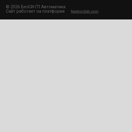
©
2026 БелCИ-ГП Автоматика
Сайт работает на платформе
Nestorclub.com