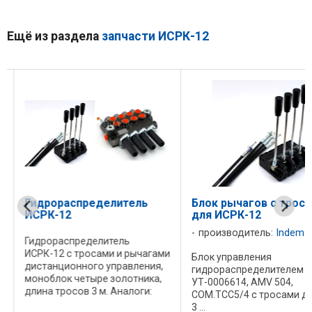
Ещё из раздела
запчасти ИСРК-12
Гидрораспределитель
Блок рычагов с трос
ИСРК-12
для ИСРК-12
производитель:
Indemar
Гидрораспределитель
ИСРК-12 с тросами и рычагами
Блок управления
дистанционного управления,
гидрораспределителем
моноблок четыре золотника,
УТ-0006614, AMV 504,
длина тросов 3 м. Аналоги:
й
COM.TCC5/4 с тросами д
УТ-0006614, AMV 504,
3 ...