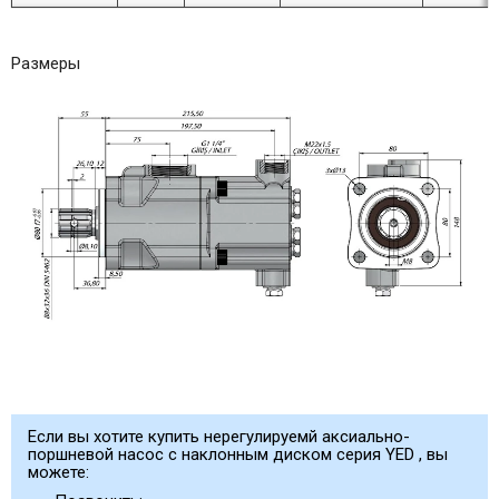
Размеры
Если вы хотите купить нерегулируемй аксиально-
поршневой насос с наклонным диском серия YED , вы
можете: