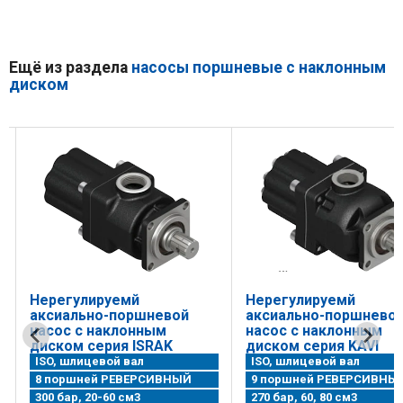
Ещё из раздела
насосы поршневые с наклонным
диском
Нерегулируемй
Нерегулируемй
аксиально-поршневой
аксиально-поршнево
насос с наклонным
насос с наклонным
диском серия KAVI
диском серия ISRAK
ISO, шлицевой вал
ISO, цилиндрический ва
9 поршней РЕВЕРСИВНЫЙ
8 поршней РЕВЕРСИВН
270 бар, 60, 80 см3
300 бар, 20-60 см3