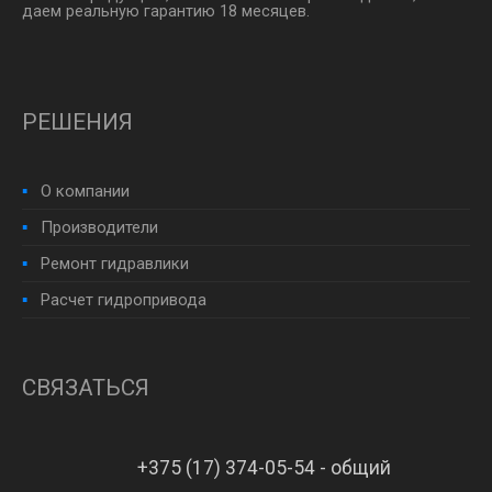
даем реальную гарантию 18 месяцев.
РЕШЕНИЯ
О компании
Производители
Ремонт гидравлики
Расчет гидропривода
СВЯЗАТЬСЯ
+375 (17) 374-05-54 - общий