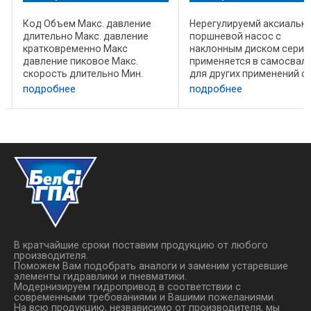
Нерегулируемй аксиально-
Код Объем Макс. давле
поршневой насос с
длительно Макс. давлен
наклонным диском серия KAVI
кратковременно Макс
применяется в самосвалах
давление пиковое Макс.
для других применений см.
скорость длительно Мин
.)
насос серии SELAL A SERIES
скорость вращения (cm 3
подробнее
подробнее
BUSH STEEL CRANK Аналог
(100%)(BAR) (20 сек.)(BAR
насоса BHZ25619EN Код
сек.)(BAR) об/мин об/ми
Объем Макс. давление
P0820SK1531 20 350 370 
длительно Макс. давление ...
1800 300 P0826SK1531 ...
В кратчайшие сроки поставим продукцию от любого
производителя.
Поможем Вам подобрать аналоги и заменим устаревшие
элементы гидравлики и пневматики.
Модернизируем гидропривод в соответствии с
современными требованиями и Вашими пожеланиями.
На всю продукцию, незвависимо от производителя, мы