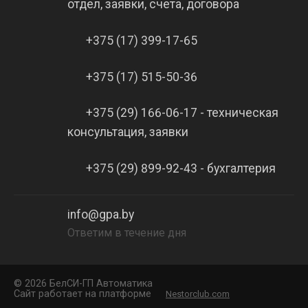
отдел, заявки, счета, договора
+375 (17) 399-17-65
+375 (17) 515-50-36
+375 (29) 166-06-17 - техническая
консультация, заявки
+375 (29) 899-92-43 - бухгалтерия
info@gpa.by
Ответим в течение дня
©
2026 БелCИ-ГП Автоматика
Сайт работает на платформе
Nestorclub.com