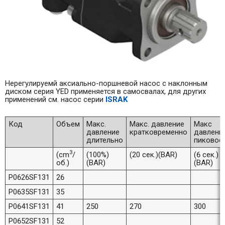
Нерегулируемй аксиально-поршневой насос с наклонным
диском серия YED применяется в самосвалах, для других
применений см. насос серии
ISRAK
Код
Объем
Макс.
Макс. давление
Макс
давление
кратковременно
давлени
длительно
пиковое
3
(cm
/
(100%)
(20 сек.)(BAR)
(6 сек.)
об.)
(BAR)
(BAR)
P0626SF131
26
P0635SF131
35
P0641SF131
41
250
270
300
P0652SF131
52