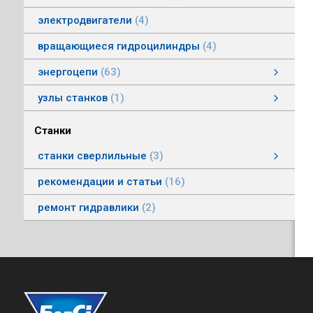
электродвигатели
4
вращающиеся гидроцилиндры
4
энергоцепи
63
энергоцепи стальные тип HS
энергоцепи тип HSPNC
энергоцепи тип Racer
энергоцепи стальные тип HSS
энергоцепи тип HSSP
энергоцепи тип RoboFlex
энергоцепи тип HSP
энергоцепи тип HSС
узлы станков
1
Автоматические головки
Станки
станки сверлильные
3
станки вертикально-сверлильные
рекомендации и статьи
16
ремонт гидравлики
2