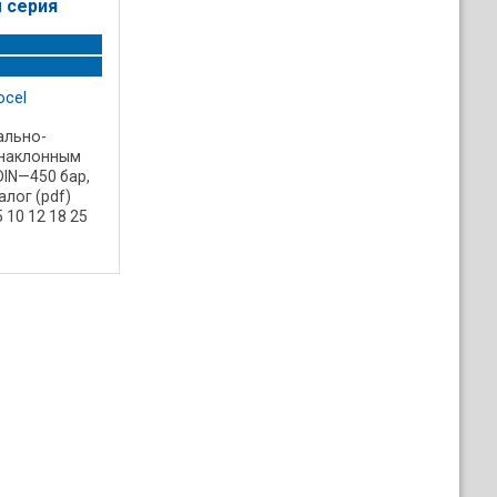
 серия
ocel
ально-
 наклонным
IN—450 бар,
алог (pdf)
 10 12 18 25
130 Рабочий
2,00 18,00