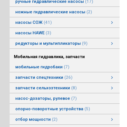
ручные гидравлические насосы
17
ножные гидравлические насосы
2
насосы СОЖ
41
Насосы центробежные погружные СОЖ
Насосы винтовые для СОЖ
Насосы центробежные СОЖ
насосы HAWE
3
редукторы и мультипликаторы
9
редукторы и мультипликаторы
мультипликаторы шестеренных шасосов
редукторы для гидромоторов
муфты, суппорты
смотреть все
Мобильная гидравлика, запчасти
мобильные гидробаки
7
запчасти спецтехники
26
насосы комбайнов
запчасти погрузчика БМЕ-1560, БМЕ-1565
насосы CLAAS
насосы Massey Ferguson
насосы комунальной техники
фронтальные погрузчики МТЗ
насосы Deutz
насосы Mersedes
насосы на ВОМ тракторов МТЗ
насосы BOBCAT
насосы вилочных погрузчиков
насосы John Deere
насосы Case
запчасти сельхозтехники
8
запчасти сельхозтехники
запчасти ИСРК-12
запчасти ППС 20-60
запчасти льнотеребилки
смотреть все
насос-дозаторы, рулевое
7
опорно-поворотные устройства
5
отбор мощности
2
Валы отбора мощности
Коробки отбора мощности