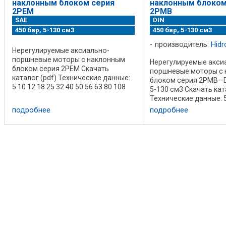
наклонным блоком серия
наклонным блоком
2PEM
2PMB
SAE
DIN
450 бар, 5-130 см3
450 бар, 5-130 см3
производитель:
Hidr
Нерегулируемые аксиально-
поршневые моторы с наклонным
Нерегулируемые акси
блоком серия 2PEM Скачать
поршневые моторы с
каталог (pdf) Технические данные:
блоком серия 2PMB—D
5 10 12 18 25 32 40 50 56 63 80 108
5-130 см3 Скачать кат
130 Рабочий объем см3 5,00 10,00
Технические данные: 5
12,00 18,00 25,00 32,00 40,20 50,00
32 40 50 56 63 80 108 
подробнее
подробнее
56,40 63,00 80,00 108,4 130,0 ...
объем см3 5,00 10,00 1
25,00 32,00 40,20 ...