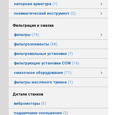
запорная арматура
1
затворы дисковые
пневматический инструмент
2
пневматический инструмент
Пневматические гайковерты
Пневматические молотки
смотреть все
Фильтрация и смазка
фильтры
74
фильтры напорные
линейные фильтры среднего давления
фильтры воздушные (сапуны)
фильтры магнитные
фильтры щелевые
Индикаторы засоренности фильтров
фильтры заливные
фильтры моторные
фильтры всасывающие
фильтры сливные
фильтры линейные низкого давления
фильтроэлементы
48
фильтровальные установки
7
фильтрующие установки СОЖ
16
смазочное оборудование
71
смазочное оборудование
дозирующие устройства
станции смазки
насосы смазочные
соединения, переходники, трубка
масленки постоянного уровня
системы смазки
контрольно-регулирующая аппаратура
насосы густой смазки
смотреть все
фильтры масляного тумана
1
Детали станков
вибромоторы
5
подшипники скольжения
3