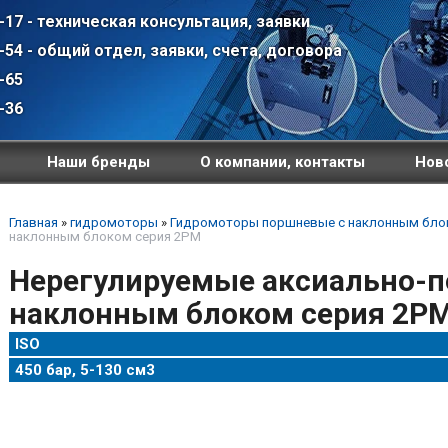
-17 - техническая консультация, заявки
-54 - общий отдел, заявки, счета, договора
-65
-36
Наши бренды
О компании, контакты
Ново
Главная
»
гидромоторы
»
Гидромоторы поршневые с наклонным бл
наклонным блоком серия 2PM
Нерегулируемые аксиально-
наклонным блоком серия 2P
ISO
450 бар, 5-130 см3