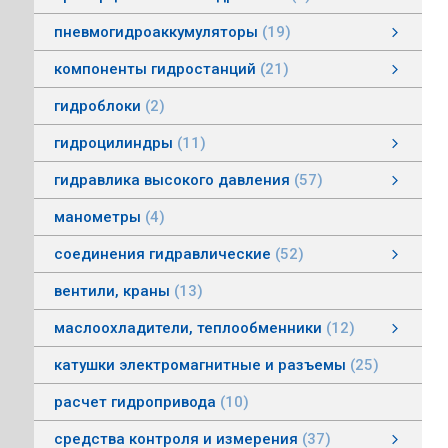
пневмогидроаккумуляторы
19
пневмогидроаккумуляторы мембранные
пневмогидроаккумуляторы балонные
пневмогидроаккумуляторы поршневые
зарядные устройства пневмогидроаккумуляторов
смотреть все
компоненты гидростанций
21
компоненты гидростанций
колокола насос-мотор гидростанций
муфты гидростанций
маслоуказатели гидростанций
баки гидростанций
смотреть все
гидроблоки
2
гидроцилиндры
11
гидроцилиндры одностороннего действия
гидравлические зажимы
гидроцилиндры двухстороннего действия
гидроцилиндры телескопические
гидравлика высокого давления
57
гидравлика высокого давления
Гидронасосы высокого давления
Мультипликаторы (усилители) давления
Управляющая и регулирующая аппаратура
Рукава, соединения
смотреть все
манометры
4
соединения гидравлические
52
соединения гидравлические
быстроразъемные гидравлические соединения
трубные соединения по DIN2353
специальные соединения
труба гидравлическая
фланцевые адаптеры
крепления гидравлических труб и шлангов
поворотные соединения
смотреть все
вентили, краны
13
маслоохладители, теплообменники
12
маслоохладители, теплообменники
воздушно-масляные теплообменники
водомасляные маслоохладители
смотреть все
катушки электромагнитные и разъемы
25
расчет гидропривода
10
средства контроля и измерения
37