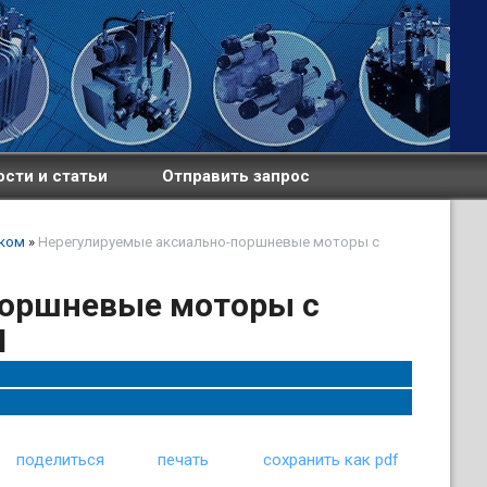
сти и статьи
Отправить запрос
оком
»
Нерегулируемые аксиально-поршневые моторы с
поршневые моторы с
M
поделиться
печать
сохранить как pdf