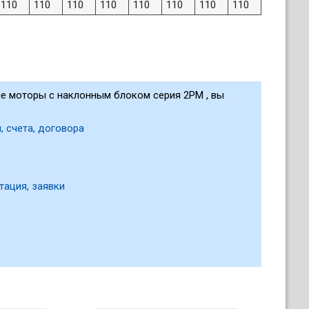
110
110
110
110
110
110
110
110
ые моторы с наклонным блоком серия 2PM , вы
, счета, договора
тация, заявки