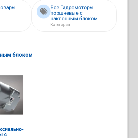
товары
Все Гидромоторы
поршневые с
наклонным блоком
Категория
нным блоком
ксиально-
ы с