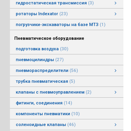
гидростатическая трансмиссия
3
гидростатическая трансмиссия
клапаны гидростатической трансмисии
тросовое управление
моторы гидростатической трансмиссии
смотреть все
ротаторы Indexator
23
ротаторы серии IR/SR
ротаторы серии GV/AV, G/H
гасители колебаний
погрузчики-экскаваторы на базе МТЗ
1
Пневматическое оборудование
подготовка воздуха
30
пневмоцилиндры
27
пневмораспределители
56
клапаны электропневматические
пневмораспределители серии V, А
пневмораспределители с пневмо и электроуправлением
пневмораспределители с ручным, ножным, механическим управлением
пневмораспределители трехлинейные сдвоенные
пневмораспределители Пневмоаппарат
трубка пневматическая
5
клапаны с пневмоуправлением
2
клапаны с пневмоуправлением
клапаны общего назначения
клапаны наклонные из нержавеющей стали
смотреть все
фитинги, соединения
14
компоненты пневматики
10
соленоидные клапаны
46
клапаны пылеудаления
газовые клапаны
клапаны специального назначения
дренажные клапаны
общепромышленные клапаны