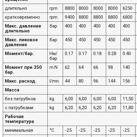
длительно
rpm
8800
8000
8000
8000
6250
кратковременно
rpm
9400
8800
8800
8800
6800
Макс. давление
бар
400
400
400
400
400
длительно
Макс. пиковое
бар
450
450
450
450
450
давление
Момент/бар.
Нм/
0.17
0.17
0.18
0.28
0.40
бар
Момент при 350
m.N
62
64
66
98
140
бар.
Макс. расход.
l/mn.
44
80
96
144
156
Масса
без патрубков
kg
6,00
6,00
6,00
6,00
11,50
с патрубками
kg
6,20
6,20
6,20
6,20
11,80
Рабочая
температура
минимальная
°C
-25
-25
-25
-25
-25