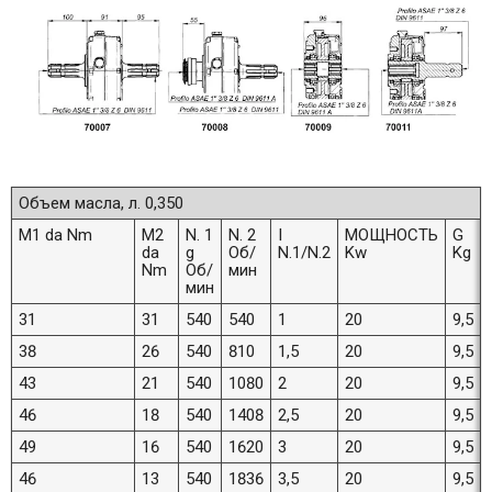
Объем масла, л. 0,350
M1 da Nm
M2
N. 1
N. 2
I
МОЩНОСТЬ
G
da
g
Об/
N.1/N.2
Kw
Kg
Nm
Об/
мин
мин
31
31
540
540
1
20
9,5
38
26
540
810
1,5
20
9,5
43
21
540
1080
2
20
9,5
46
18
540
1408
2,5
20
9,5
49
16
540
1620
3
20
9,5
46
13
540
1836
3,5
20
9,5